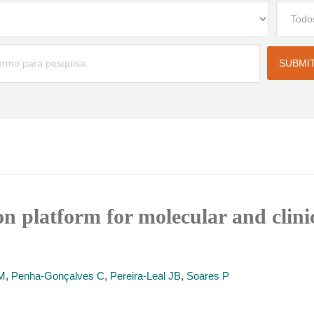
on platform for molecular and clini
M
,
Penha-Gonçalves C
,
Pereira-Leal JB
,
Soares P