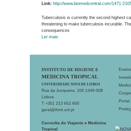
Link:
http://www.biomedcentral.com/1471-210
Tuberculosis is currently the second highest c
threatening to make tuberculosis incurable. Th
consequences
Ler mais
Footer
Ensin
INSTITUTO DE HIGIENE E
MEDICINA TROPICAL
Invest
UNIVERSIDADE NOVA DE LISBOA
Medici
Rua da Junqueira, 100 1349-008
Coope
Lisboa
Portal
T +351 213 652 600
Prote
geral@ihmt.unl.pt
Consulta do Viajante e Medicina
Tropical