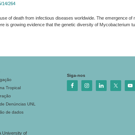
5/14/264
ause of death from infectious diseases worldwide. The emergence of m
ere is growing evidence that the genetic diversity of Mycobacterium t
o
Siga-nos
igação
na Tropical
ração
 de Denúncias UNL
ção de dados