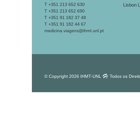
T +351 213 652 630
T +351 213 652 690
T +351 91 182 37 48
T +351 91 182 44 67
medicina.viagens@ihmt.unl.pt
© Copyright 2026 IHMT-UNL
Todos os Direi