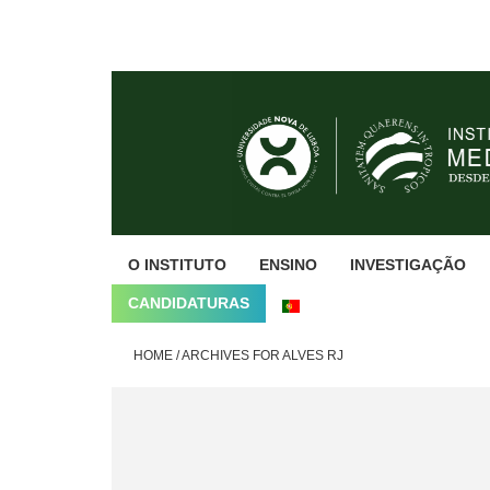
Skip
Skip
Skip
to
to
to
primary
main
footer
navigation
content
O INSTITUTO
ENSINO
INVESTIGAÇÃO
CANDIDATURAS
HOME
/
ARCHIVES FOR ALVES RJ