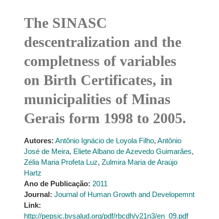
The SINASC
descentralization and the
completness of variables
on Birth Certificates, in
municipalities of Minas
Gerais form 1998 to 2005.
Autores:
Antônio Ignácio de Loyola Filho
,
Antônio
José de Meira
,
Eliete Albano de Azevedo Guimarães
,
Zélia Maria Profeta Luz
,
Zulmira Maria de Araújo
Hartz
Ano de Publicação:
2011
Journal:
Journal of Human Growth and Developemnt
Link:
http://pepsic.bvsalud.org/pdf/rbcdh/v21n3/en_09.pdf