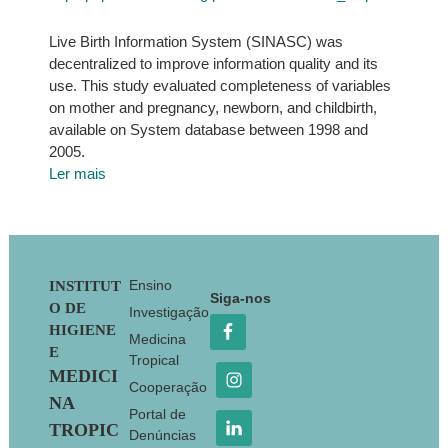
Live Birth Information System (SINASC) was
decentralized to improve information quality and its
use. This study evaluated completeness of variables
on mother and pregnancy, newborn, and childbirth,
available on System database between 1998 and
2005.
Ler mais
Footer
Ensino
INSTITUT
Siga-nos
O DE
Investigação
HIGIENE
Medicina
E
Tropical
MEDICI
Cooperação
NA
Portal de
TROPIC
Denúncias