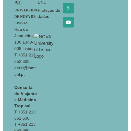
AL
UNL
Proteção de
UNIVERSIDA
dados
DE NOVA DE
LISBOA
Rua da
Junqueira,
100 1349-
008 Lisboa
T +351 213
652 600
geral@ihmt.
unl.pt
Consulta
do Viajante
e Medicina
Tropical
T +351 213
652 630
T +351 213
652 690