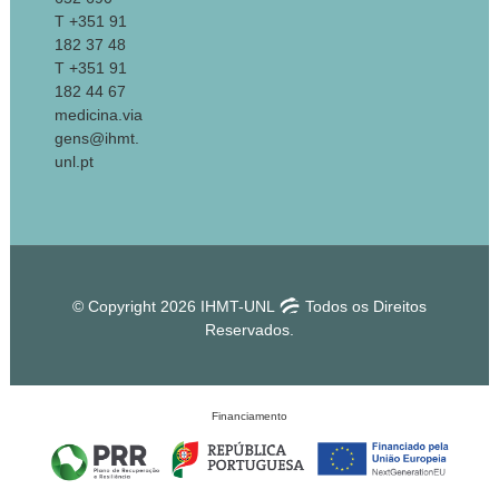
T +351 91
182 37 48
T +351 91
182 44 67
medicina.via
gens@ihmt.
unl.pt
© Copyright 2026 IHMT-UNL
Todos os Direitos
Reservados.
Financiamento