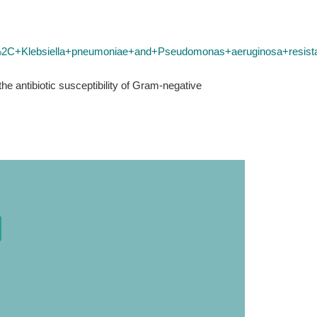
nes%2C+Klebsiella+pneumoniae+and+Pseudomonas+aeruginosa+resista
e antibiotic susceptibility of Gram-negative