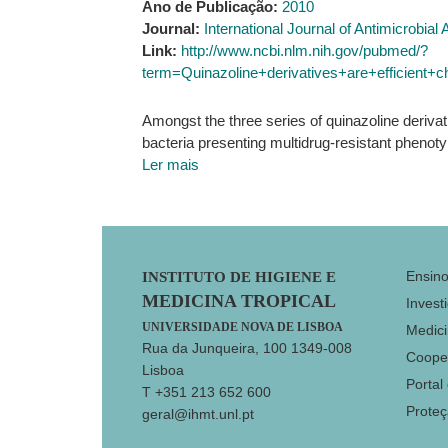
Ano de Publicação:
2010
Journal:
International Journal of Antimicrobial
Link:
http://www.ncbi.nlm.nih.gov/pubmed/?
term=Quinazoline+derivatives+are+efficient
Amongst the three series of quinazoline derivat
bacteria presenting multidrug-resistant phenot
Ler mais
Footer
Ensin
INSTITUTO DE HIGIENE E
MEDICINA TROPICAL
Invest
UNIVERSIDADE NOVA DE LISBOA
Medici
Rua da Junqueira, 100 1349-008
Coope
Lisboa
Portal
T +351 213 652 600
Prote
geral@ihmt.unl.pt