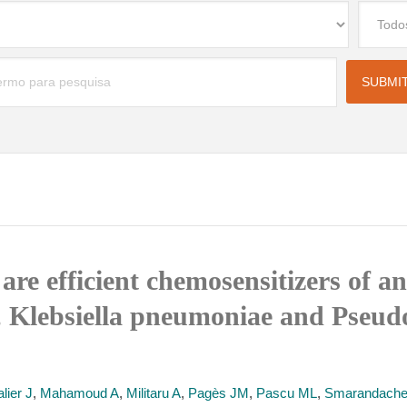
re efficient chemosensitizers of ant
, Klebsiella pneumoniae and Pseu
lier J
,
Mahamoud A
,
Militaru A
,
Pagès JM
,
Pascu ML
,
Smarandache