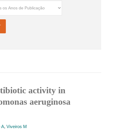
ibiotic activity in
domonas aeruginosa
 A
,
Viveiros M