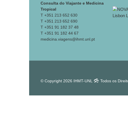
Consulta do Viajante e Medicina
Tropical
T +351 213 652 630
T +351 213 652 690
T +351 91 182 37 48
T +351 91 182 44 67
medicina.viagens@ihmt.unl.pt
© Copyright 2026 IHMT-UNL
Todos os Direi