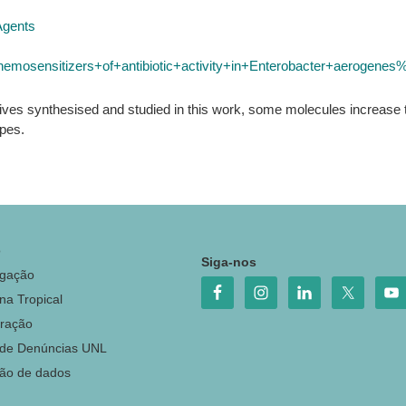
 Agents
+chemosensitizers+of+antibiotic+activity+in+Enterobacter+aeroge
ives synthesised and studied in this work, some molecules increase th
ypes.
o
Siga-nos
igação
na Tropical
ração
 de Denúncias UNL
ção de dados