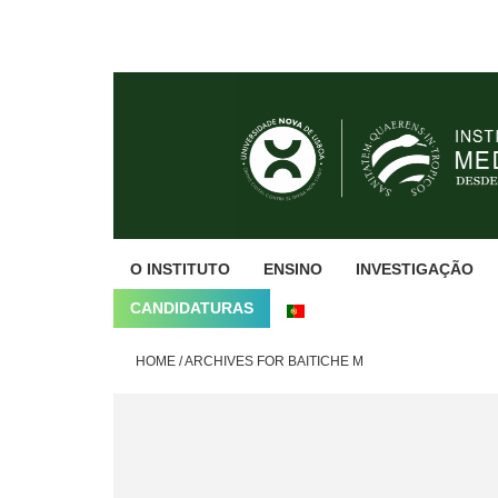
Skip
Skip
Skip
to
to
to
primary
main
footer
navigation
content
O INSTITUTO
ENSINO
INVESTIGAÇÃO
CANDIDATURAS
HOME
/
ARCHIVES FOR BAITICHE M