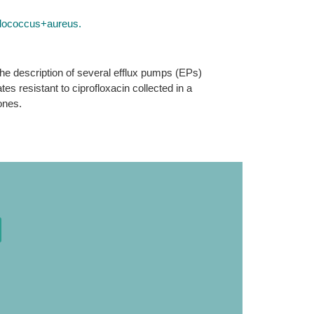
ylococcus+aureus.
the description of several efflux pumps (EPs)
es resistant to ciprofloxacin collected in a
ones.