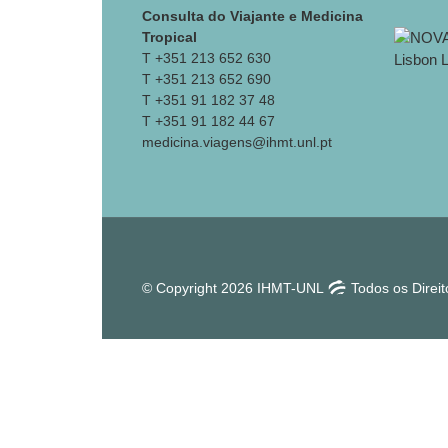
Consulta do Viajante e Medicina
Tropical
T +351 213 652 630
T +351 213 652 690
T +351 91 182 37 48
T +351 91 182 44 67
medicina.viagens@ihmt.unl.pt
© Copyright 2026 IHMT-UNL
Todos os Direi