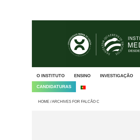
Skip
Skip
Skip
to
to
to
primary
main
footer
navigation
content
O INSTITUTO
ENSINO
INVESTIGAÇÃO
CANDIDATURAS
HOME
/
ARCHIVES FOR FALCÃO C