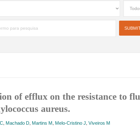
on of efflux on the resistance to f
phylococcus aureus.
 C
,
Machado D
,
Martins M
,
Melo-Cristino J
,
Viveiros M