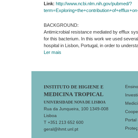
Link:
http://www.ncbi.nlm.nih.gov/pubmed/?
term=Exploring+the+contribution+of+efflux+on
BACKGROUND:
Antimicrobial resistance mediated by efflux sys
for this bacterium. In this work we used several 
hospital in Lisbon, Portugal, in order to unders
Ler mais
Footer
Ensin
INSTITUTO DE HIGIENE E
MEDICINA TROPICAL
Invest
UNIVERSIDADE NOVA DE LISBOA
Medici
Rua da Junqueira, 100 1349-008
Coope
Lisboa
Portal
T +351 213 652 600
Prote
geral@ihmt.unl.pt