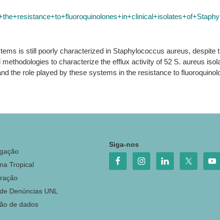
+the+resistance+to+fluoroquinolones+in+clinical+isolates+of+Staph
tems is still poorly characterized in Staphylococcus aureus, despite 
methodologies to characterize the efflux activity of 52 S. aureus isolat
tand the role played by these systems in the resistance to fluoroquinol
o
Siga-nos
igação
na Tropical
ração
 de Denúncias UNL
ção de dados