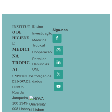
Footer
Ensino
INSTITUT
Siga-nos
O DE
Investigação
HIGIENE
Medicina
E
Tropical
MEDICI
Cooperação
NA
Portal de
TROPIC
Denúncias
AL
UNL
Proteção de
UNIVERSIDA
dados
DE NOVA DE
LISBOA
Rua da
Junqueira,
100 1349-
008 Lisboa