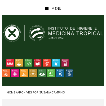
Skip
Skip
MENU
to
to
main
footer
content
HOME
/
ARCHIVES FOR SUSANA CAMPINO