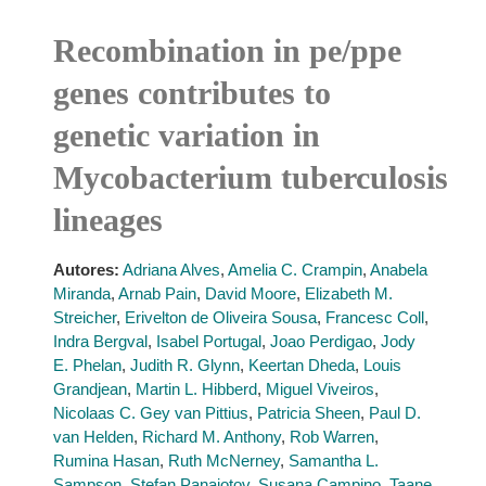
Recombination in pe/ppe
genes contributes to
genetic variation in
Mycobacterium tuberculosis
lineages
Autores:
Adriana Alves
,
Amelia C. Crampin
,
Anabela
Miranda
,
Arnab Pain
,
David Moore
,
Elizabeth M.
Streicher
,
Erivelton de Oliveira Sousa
,
Francesc Coll
,
Indra Bergval
,
Isabel Portugal
,
Joao Perdigao
,
Jody
E. Phelan
,
Judith R. Glynn
,
Keertan Dheda
,
Louis
Grandjean
,
Martin L. Hibberd
,
Miguel Viveiros
,
Nicolaas C. Gey van Pittius
,
Patricia Sheen
,
Paul D.
van Helden
,
Richard M. Anthony
,
Rob Warren
,
Rumina Hasan
,
Ruth McNerney
,
Samantha L.
Sampson
,
Stefan Panaiotov
,
Susana Campino
,
Taane