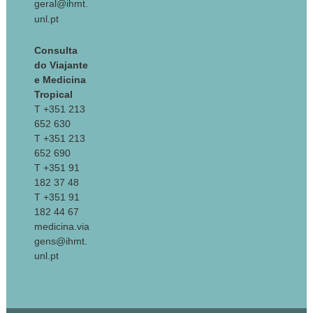
geral@ihmt.
unl.pt
Consulta
do Viajante
e Medicina
Tropical
T +351 213
652 630
T +351 213
652 690
T +351 91
182 37 48
T +351 91
182 44 67
medicina.via
gens@ihmt.
unl.pt