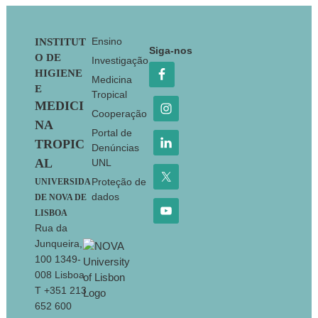
Footer
Ensino
INSTITUT
Siga-nos
O DE
Investigação
HIGIENE
Medicina
E
Tropical
MEDICI
Cooperação
NA
Portal de
TROPIC
Denúncias
AL
UNL
Proteção de
UNIVERSIDA
dados
DE NOVA DE
LISBOA
Rua da
Junqueira,
100 1349-
008 Lisboa
T +351 213
652 600