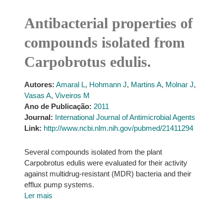
Antibacterial properties of
compounds isolated from
Carpobrotus edulis.
Autores:
Amaral L
,
Hohmann J
,
Martins A
,
Molnar J
,
Vasas A
,
Viveiros M
Ano de Publicação:
2011
Journal:
International Journal of Antimicrobial Agents
Link:
http://www.ncbi.nlm.nih.gov/pubmed/21411294
Several compounds isolated from the plant
Carpobrotus edulis were evaluated for their activity
against multidrug-resistant (MDR) bacteria and their
efflux pump systems.
Ler mais