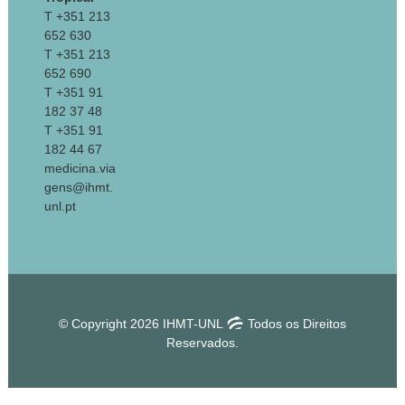
T +351 213
652 630
T +351 213
652 690
T +351 91
182 37 48
T +351 91
182 44 67
medicina.via
gens@ihmt.
unl.pt
© Copyright 2026 IHMT-UNL
Todos os Direitos
Reservados.