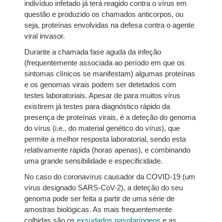
indivíduo infetado já terá reagido contra o vírus em
questão e produzido os chamados anticorpos, ou
seja, proteínas envolvidas na defesa contra o agente
viral invasor.
Durante a chamada fase aguda da infeção
(frequentemente associada ao período em que os
sintomas clínicos se manifestam) algumas proteínas
e os genomas virais podem ser detetados com
testes laboratoriais. Apesar de para muitos vírus
existirem já testes para diagnóstico rápido da
presença de proteínas virais, é a deteção do genoma
do vírus (i.e., do material genético do vírus), que
permite a melhor resposta laboratorial, sendo esta
relativamente rápida (horas apenas), e combinando
uma grande sensibilidade e especificidade.
No caso do coronavírus causador da COVID-19 (um
vírus designado SARS-CoV-2), a deteção do seu
genoma pode ser feita a partir de uma série de
amostras biológicas. As mais frequentemente
colhidas são os
exsudados nasofaríngeos
e as