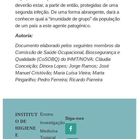
deverão estar, a partir de então, protegidas de uma
segunda infeção. De uma forma abrangente, dará a
conhecer qual a “imunidade de grupo” da população
de um país a este agente patogénico.
Autoria:
Documento elaborado pelos seguintes membros da
Comissão de Saúde Ocupacional, Biossegurança e
Qualidade (CoSOBQ) do IHMT/NOVA: Cláudia
Conceição; Dinora Lopes; Jorge Ramos; José
Manuel Cristóvão; Maria Luísa Vieira; Marta
Pingarilho; Pedro Ferreira; Ricardo Parreira
Footer
Ensino
INSTITUT
Siga-nos
O DE
Investigação
HIGIENE
Medicina
E
Tropical