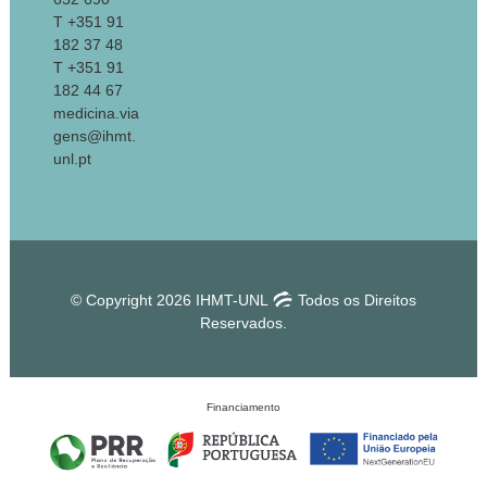
T +351 91
182 37 48
T +351 91
182 44 67
medicina.via
gens@ihmt.
unl.pt
© Copyright 2026 IHMT-UNL
Todos os Direitos
Reservados.
Financiamento