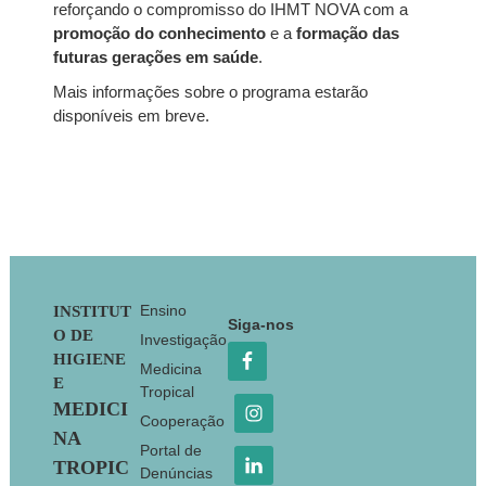
reforçando o compromisso do IHMT NOVA com a
promoção do conhecimento
e a
formação das
futuras gerações em saúde
.
Mais informações sobre o programa estarão
disponíveis em breve.
Footer
Ensino
INSTITUT
Siga-nos
O DE
Investigação
HIGIENE
Medicina
E
Tropical
MEDICI
Cooperação
NA
Portal de
TROPIC
Denúncias