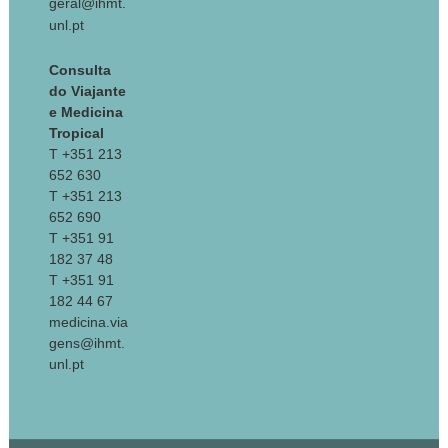
geral@ihmt.
unl.pt
Consulta
do Viajante
e Medicina
Tropical
T +351 213
652 630
T +351 213
652 690
T +351 91
182 37 48
T +351 91
182 44 67
medicina.via
gens@ihmt.
unl.pt