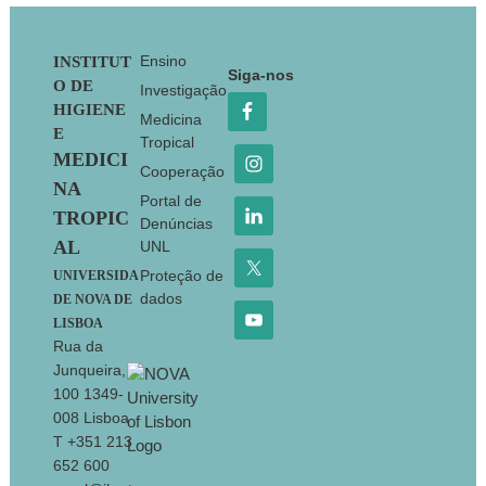
Footer
Ensino
INSTITUT
Siga-nos
O DE
Investigação
HIGIENE
Medicina
E
Tropical
MEDICI
Cooperação
NA
Portal de
TROPIC
Denúncias
AL
UNL
Proteção de
UNIVERSIDA
dados
DE NOVA DE
LISBOA
Rua da
Junqueira,
100 1349-
008 Lisboa
T +351 213
652 600