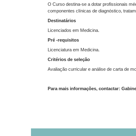
O Curso destina-se a dotar profissionais mé
componentes clínicas de diagnóstico, trata
Destinatários
Licenciados em Medicina.
Pré -requisitos
Licenciatura em Medicina.
Critérios de seleção
Avaliação curricular e análise de carta de m
Para mais informações, contactar: Gabin
Coordenadores:
Estrutura Curricular
Admissão e Propinas
Calendário
Marcelo Urbano Ferreira e Jorge Seixas
Curso de Clínica das Doenças Tropicais 20
Vagas:
A
ulas teórico-práticas (presenciais, módu
20
Período de candidaturas:
Informações em breve
Informações em 
O Curso é desenvolvido em 5 módulos:
O Curso será realizado apenas se for ating