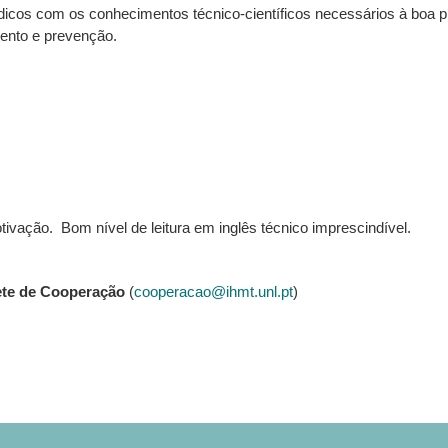
dicos com os conhecimentos técnico-científicos necessários à boa pr
mento e prevenção.
otivação. Bom nível de leitura em inglês técnico imprescindível.
ete de Cooperação
(
cooperacao@ihmt.unl.pt
)
19-2020 – modulos
los 1 a 4)
breve
ido o número mínimo de inscrições considerado adequado (8).