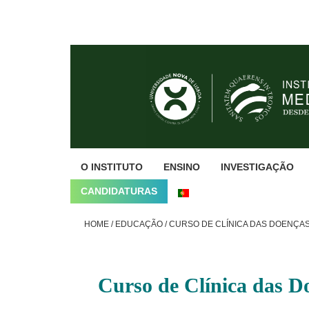
Skip
Skip
Skip
to
to
to
primary
main
footer
navigation
content
O INSTITUTO
ENSINO
INVESTIGAÇÃO
CANDIDATURAS
HOME
/
EDUCAÇÃO
/
CURSO DE CLÍNICA DAS DOENÇAS
Curso de Clínica das D