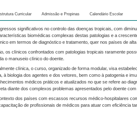
trutura Curricular
Admissão e Propinas
Calendário Escolar
ressos significativos no controlo das doenças tropicais, com dimi
características biomédicas complexas destas patologias e a crescen
línico em termos de diagnóstico e tratamento, quer nos países de alt
ão, os clínicos confrontados com patologias tropicais raramente pos
a o manuseio clínico do doente.
ente clínica, o curso, organizado de forma modular, visa estabele
a, à biologia dos agentes e dos vetores, bem como à patogenia e imu
ecimentos médicos práticos e atualizados no que se refere ao diagn
orreta diante dos complexos problemas apresentados pelo doente com p
o contexto dos países com escassos recursos médico-hospitalares c
a capacitação de profissionais de médicos para atuar com eficiência 