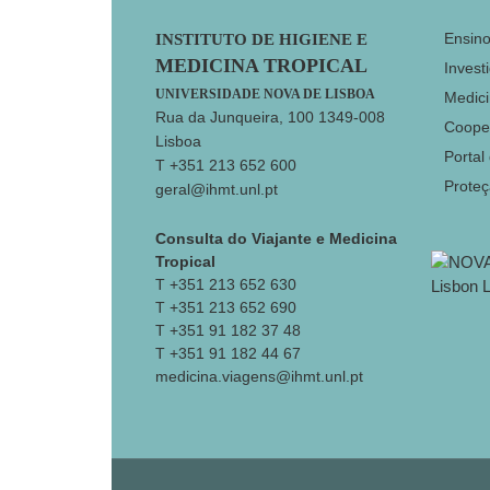
Footer
Ensin
INSTITUTO DE HIGIENE E
MEDICINA TROPICAL
Invest
UNIVERSIDADE NOVA DE LISBOA
Medici
Rua da Junqueira, 100 1349-008
Coope
Lisboa
Portal
T +351 213 652 600
Prote
geral@ihmt.unl.pt
Consulta do Viajante e Medicina
Tropical
T +351 213 652 630
T +351 213 652 690
T +351 91 182 37 48
T +351 91 182 44 67
medicina.viagens@ihmt.unl.pt