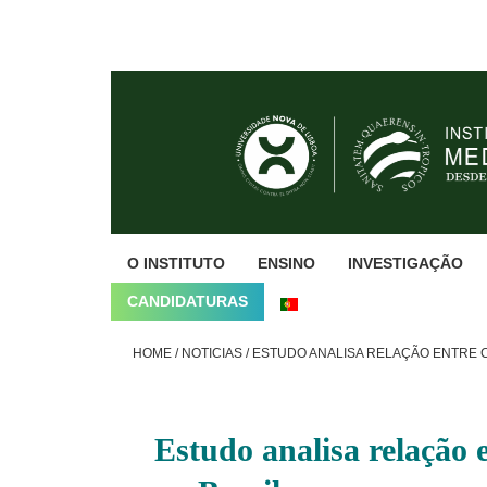
Skip
Skip
Skip
to
to
to
primary
main
footer
navigation
content
O INSTITUTO
ENSINO
INVESTIGAÇÃO
CANDIDATURAS
HOME
/
NOTICIAS
/
ESTUDO ANALISA RELAÇÃO ENTRE C
Estudo analisa relação 