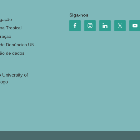
o
Siga-nos
igação
na Tropical
ração
 de Denúncias UNL
ção de dados