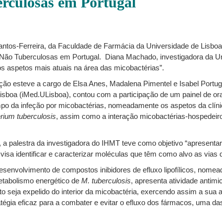
rculosas em Portugal
 Santos-Ferreira, da Faculdade de Farmácia da Universidade de Lisboa
Não Tuberculosas em Portugal. Diana Machado, investigadora da Unid
os aspetos mais atuais na área das micobactérias”.
ação esteve a cargo de Elsa Anes, Madalena Pimentel e Isabel Portug
isboa (iMed.ULisboa), contou com a participação de um painel de ora
po da infeção por micobactérias, nomeadamente os aspetos da clínic
ium tuberculosis
, assim como a interação micobactérias-hospedeiro
a palestra da investigadora do IHMT teve como objetivo “apresentar
 visa identificar e caracterizar moléculas que têm como alvo as via
desenvolvimento de compostos inibidores de efluxo lipofílicos, no
tabolismo energético de
M. tuberculosis
, apresenta atividade antim
sto seja expelido do interior da micobactéria, exercendo assim a sua 
tégia eficaz para a combater e evitar o efluxo dos fármacos, uma da