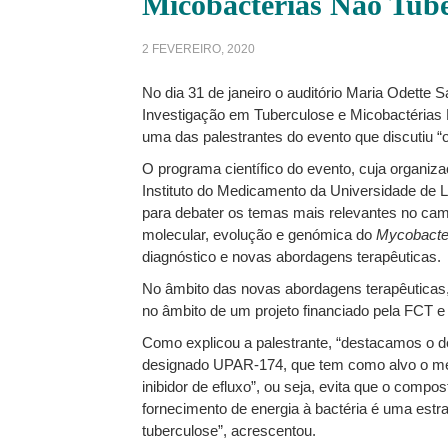
Micobactérias Não Tube
2 FEVEREIRO, 2020
No dia 31 de janeiro o auditório Maria Odette
Investigação em Tuberculose e Micobactérias 
uma das palestrantes do evento que discutiu “
O programa científico do evento, cuja organiz
Instituto do Medicamento da Universidade de L
para debater os temas mais relevantes no cam
molecular, evolução e genómica do
Mycobacter
diagnóstico e novas abordagens terapêuticas.
No âmbito das novas abordagens terapêuticas, 
no âmbito de um projeto financiado pela FCT e
Como explicou a palestrante, “destacamos o 
designado UPAR-174, que tem como alvo o me
inibidor de efluxo”, ou seja, evita que o compo
fornecimento de energia à bactéria é uma estra
tuberculose”, acrescentou.