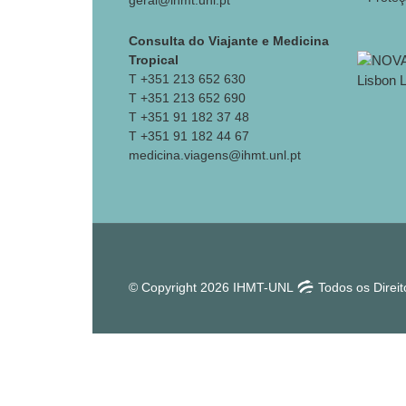
geral@ihmt.unl.pt
Consulta do Viajante e Medicina
Tropical
T +351 213 652 630
T +351 213 652 690
T +351 91 182 37 48
T +351 91 182 44 67
medicina.viagens@ihmt.unl.pt
© Copyright 2026 IHMT-UNL
Todos os Direi