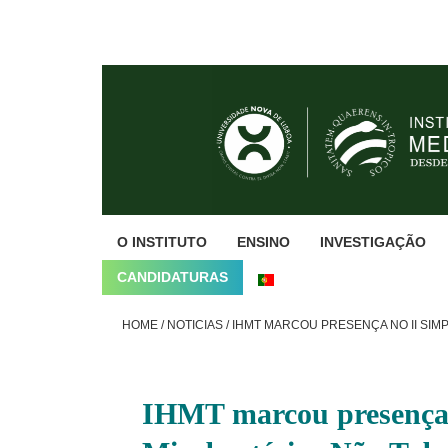
Skip
Skip
Skip
to
to
to
primary
main
footer
navigation
content
O INSTITUTO
ENSINO
INVESTIGAÇÃO
CANDIDATURAS
HOME
/
NOTICIAS
/
IHMT MARCOU PRESENÇA NO II SIM
IHMT marcou presença n