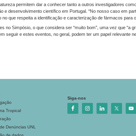
atureza permitem dar a conhecer tanto a outros investigadores como
ção e desenvolvimento científico em Portugal. “No nosso caso em parti
o no que respeita a identificação e caracterização de fármacos para 
tes no Simpósio, o que considera ser “muito bom”, uma vez que “a gr
em seguir e estes eventos, no geral, podem ter um papel relevante n
o
Siga-nos
igação
na Tropical
ração
 de Denúncias UNL
ção de dados