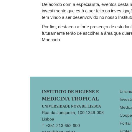
De acordo com a especialista, eventos desta n
investimento que está a ser feito na investiga
tem vindo a ser desenvolvido no nosso Institut
Por fim, destacou a forte presença de estudan
futuramente terão de escolher a área que quer
Machado.
Footer
Ensin
INSTITUTO DE HIGIENE E
MEDICINA TROPICAL
Invest
UNIVERSIDADE NOVA DE LISBOA
Medici
Rua da Junqueira, 100 1349-008
Coope
Lisboa
Portal
T +351 213 652 600
Prote