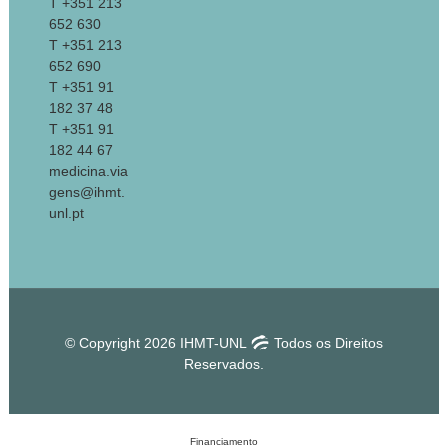
T +351 213
652 630
T +351 213
652 690
T +351 91
182 37 48
T +351 91
182 44 67
medicina.via
gens@ihmt.
unl.pt
© Copyright 2026 IHMT-UNL
Todos os Direitos
Reservados.
Financiamento