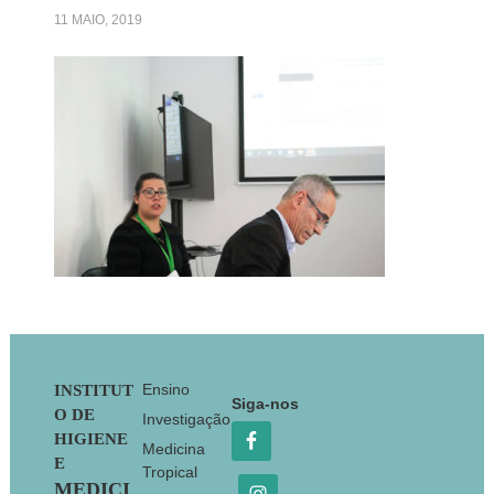
11 MAIO, 2019
Footer
Ensino
INSTITUT
Siga-nos
O DE
Investigação
HIGIENE
Medicina
E
Tropical
MEDICI