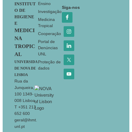
Footer
Ensino
INSTITUT
Siga-nos
O DE
Investigação
HIGIENE
Medicina
E
Tropical
MEDICI
Cooperação
NA
Portal de
TROPIC
Denúncias
AL
UNL
Proteção de
UNIVERSIDA
dados
DE NOVA DE
LISBOA
Rua da
Junqueira,
100 1349-
008 Lisboa
T +351 213
652 600
geral@ihmt.
unl.pt