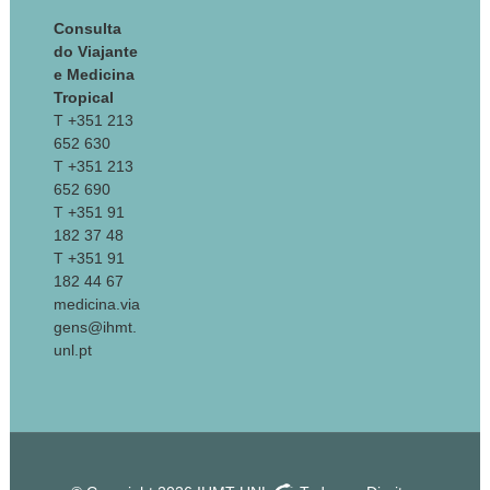
Consulta
do Viajante
e Medicina
Tropical
T +351 213
652 630
T +351 213
652 690
T +351 91
182 37 48
T +351 91
182 44 67
medicina.via
gens@ihmt.
unl.pt