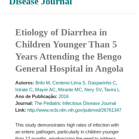
Disease Journal
Etiology of Diarrhea in
Children Younger Than 5
Years Attending the Bengo
General Hospital in Angola
Autores:
Brito M
,
Centeno-Lima S
,
Gasparinho C
,
Istrate C
,
Mayer AC
,
Mirante MC
,
Nery SV
,
Tavira L
Ano de Publicação:
2016
Journal:
The Pediatric Infectious Disease Journal
Link:
http://www.ncbi.nlm.nih.gov/pubmed/26761347
This study demonstrates high rates of infection with
an enteric pathogen, particularly in children younger
than 12 months, emphasizing the need to address