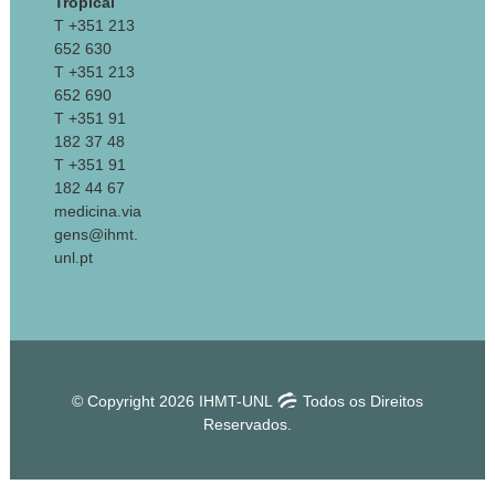
Tropical
T +351 213
652 630
T +351 213
652 690
T +351 91
182 37 48
T +351 91
182 44 67
medicina.via
gens@ihmt.
unl.pt
© Copyright 2026 IHMT-UNL
Todos os Direitos
Reservados.