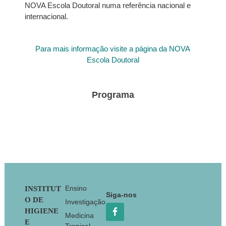
NOVA Escola Doutoral numa referência nacional e
internacional.
Para mais informação visite a página da NOVA
Escola Doutoral
Programa
Footer
Ensino
INSTITUT
Siga-nos
O DE
Investigação
HIGIENE
Medicina
E