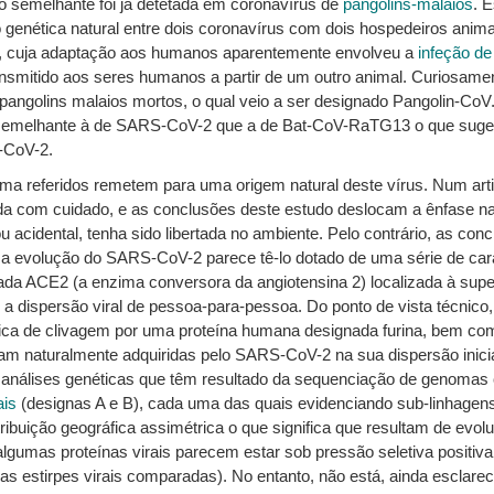
o semelhante foi já detetada em coronavírus de
pangolins-malaios
. 
enética natural entre dois coronavírus com dois hospedeiros animais
 cuja adaptação aos humanos aparentemente envolveu a
infeção de
ansmitido aos seres humanos a partir de um outro animal. Curiosa
angolins malaios mortos, o qual veio a ser designado Pangolin-CoV. 
s semelhante à de SARS-CoV-2 que a de Bat-CoV-RaTG13 o que suge
-CoV-2.
ma referidos remetem para uma origem natural deste vírus. Num arti
a com cuidado, e as conclusões deste estudo deslocam a ênfase na
 acidental, tenha sido libertada no ambiente. Pelo contrário, as co
, a evolução do SARS-CoV-2 parece tê-lo dotado de uma série de cara
ada ACE2 (a enzima conversora da angiotensina 2) localizada à superf
itar a dispersão viral de pessoa-para-pessoa. Do ponto de vista técnico
sica de clivagem por uma proteína humana designada furina, bem como
ram naturalmente adquiridas pelo SARS-CoV-2 na sua dispersão inicia
 análises genéticas que têm resultado da sequenciação de genomas 
ais
(designas A e B), cada uma das quais evidenciando sub-linhagens.
uição geográfica assimétrica o que significa que resultam de evoluç
gumas proteínas virais parecem estar sob pressão seletiva positiv
 estirpes virais comparadas). No entanto, não está, ainda esclarec