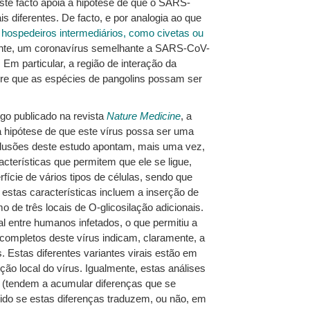
Este facto apoia a hipótese de que o SARS-
 diferentes. De facto, e por analogia ao que
 hospedeiros intermediários, como civetas ou
mente, um coronavírus semelhante a SARS-CoV-
Em particular, a região de interação da
re que as espécies de pangolins possam ser
go publicado na revista
Nature Medicine
, a
 hipótese de que este vírus possa ser uma
nclusões deste estudo apontam, mais uma vez,
cterísticas que permitem que ele se ligue,
ície de vários tipos de células, sendo que
, estas características incluem a inserção de
 de três locais de O-glicosilação adicionais.
l entre humanos infetados, o que permitiu a
completos deste vírus indicam, claramente, a
 Estas diferentes variantes virais estão em
ão local do vírus. Igualmente, estas análises
a (tendem a acumular diferenças que se
ido se estas diferenças traduzem, ou não, em