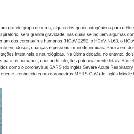
um grande grupo de vírus, alguns dos quais patogénicos para o Ho
espiratório, sem grande gravidade, nas quais se incluem algumas co
quer um dos coronavírus humanos (HCoV-229E, o HCoV-NL63, o HC
ente em idosos, crianças e pessoas imunodeprimidas. Para além dos 
es intestinais e neurológicas. Na última década, no entanto, dois 
s para os humanos, causando infeções potencialmente letais. São e
cidos como o coronavírus SARS (do inglês Severe Acute Respirato
o oriente, conhecido como coronavírus MERS-CoV (do inglês Middle 