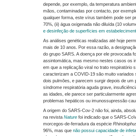
depende, por exemplo, da temperatura ambient
mãos, contaminadas por contacto, por exemplo,
qualquer forma, este vírus também pode ser 
70%, (ii) água oxigenada não diluída (10 volum
e desinfeção de superfícies em estabelecimen
As análises genéticas realizadas até hoje per
mais de 10 anos. Por essa razão, a designaçã
do grupo SARS. A doença por ele provocada fo
assintomática, mas mesmo nestes casos os indi
em que a replicação viral no trato respiratório
caracterizam a COVID-19 são muito variados se
dois pulmões, e parecem surgir depois de um 
síndrome respiratória aguda grave, insuficiênci
as idades, ele parece ser particularmente agre
problemas hepáticos ou imunossupressão causa
A origem do SARS-Cov-2 não foi, ainda, absol
na revista
Nature
foi indicado que o SARS-CoV-
morcegos-de-ferradura da espécie
Rhinolophus
96%, mas que
não possui capacidade de infet