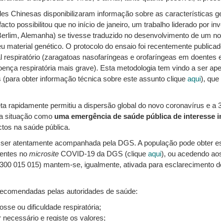
des Chinesas disponibilizaram informação sobre as características 
acto possibilitou que no início de janeiro, um trabalho liderado por 
Berlim, Alemanha) se tivesse traduzido no desenvolvimento de um nov
u material genético. O protocolo do ensaio foi recentemente public
al respiratório (zaragatoas nasofaríngeas e orofaríngeas em doentes
nça respiratória mais grave). Esta metodologia tem vindo a ser aper
s (para obter informação técnica sobre este assunto clique
aqui
), que
 rapidamente permitiu a dispersão global do novo coronavírus e a 3
sta situação como
uma emergência de saúde pública de interesse i
tos na saúde pública.
 ser atentamente acompanhada pela DGS. A população pode obter es
uentes no
microsite
COVID-19 da DGS (clique
aqui
), ou acedendo a
 (300 015 015) mantem-se, igualmente, ativada para esclarecimento 
recomendadas pelas autoridades de saúde:
sse ou dificuldade respiratória;
 necessário e registe os valores;