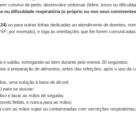
 convive de perto, desenvolve sintomas (febre, tosse ou dificuldade 
ou dificuldade respiratória (o próprio ou nos seus conviventes)
 24)
ou para outras linhas dedicadas ao atendimento de doentes, n
SF; por exemplo), e siga as orientações que lhe forem comunicadas
a e sabão, esfregando-as bem durante pelo menos 20 segundos;
ós a preparação de alimentos, antes das refeições, após o uso 
os, uma solução à base de álcool;
ca) para se assoar;
lixo e lavar as mãos de seguida;
tovelo fletido, e nunca para as mãos;
ca com as mãos sujas ou contaminadas com secreções respiratórias;