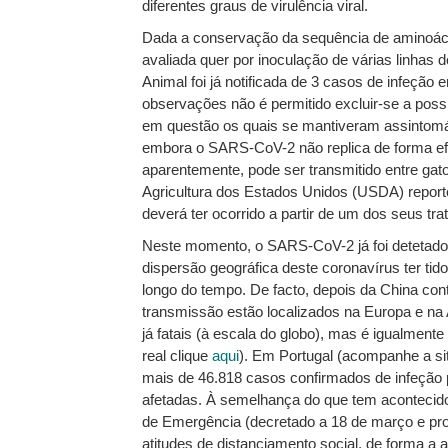
diferentes graus de virulência viral.
Dada a conservação da sequência de aminoácid
avaliada quer por inoculação de várias linha
Animal foi já notificada de 3 casos de infeçã
observações não é permitido excluir-se a possi
em questão os quais se mantiveram assintomát
embora o SARS-CoV-2 não replica de forma efici
aparentemente, pode ser transmitido entre gat
Agricultura dos Estados Unidos (USDA) reporto
deverá ter ocorrido a partir de um dos seus tr
Neste momento, o SARS-CoV-2 já foi detetado n
dispersão geográfica deste coronavírus ter tid
longo do tempo. De facto, depois da China conti
transmissão estão localizados na Europa e na 
já fatais (à escala do globo), mas é igualmen
real clique
aqui
). Em Portugal (acompanhe a s
mais de 46.818 casos confirmados de infeção p
afetadas. À semelhança do que tem acontecid
de Emergência (decretado a 18 de março e prol
atitudes de distanciamento social, de forma a a