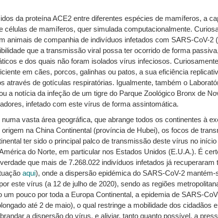
os da proteína ACE2 entre diferentes espécies de mamíferos, a ca
s de células de mamíferos, quer simulada computacionalmente. Curi
o em animais de companhia de indivíduos infetados com SARS-CoV-2 (
bilidade que a transmissão viral possa ter ocorrido de forma passiv
icos e dos quais não foram isolados vírus infeciosos. Curiosament
ente em cães, porcos, galinhas ou patos, a sua eficiência replicati
os através de gotículas respiratórias. Igualmente, também o Laborató
u a notícia da infeção de um tigre do Parque Zoológico Bronx de No
atadores, infetado com este vírus de forma assintomática.
uma vasta área geográfica, que abrange todos os continentes à exce
o origem na China Continental (província de Hubei), os focos de tra
nental ter sido o principal palco de transmissão deste vírus no início
América do Norte, em particular nos Estados Unidos (E.U.A.). É cer
te verdade que mais de 7.268.022 indivíduos infetados já recuperaram
ituação
aqui
), onde a dispersão epidémica do SARS-CoV-2 mantém-se
or este vírus (a 12 de julho de 2020), sendo as regiões metropolitan
o um pouco por toda a Europa Continental, a epidemia de SARS-CoV-
ongado até 2 de maio), o qual restringe a mobilidade dos cidadãos e
brandar a dispersão do vírus, e aliviar, tanto quanto possível, a pre