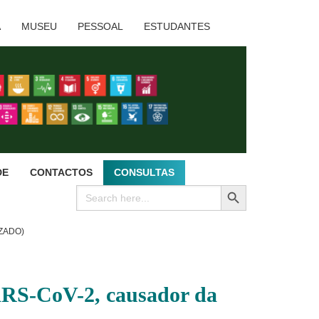
A
MUSEU
PESSOAL
ESTUDANTES
DE
CONTACTOS
CONSULTAS
SEARCH BUTTON
Search
for:
ZADO)
ARS-CoV-2, causador da