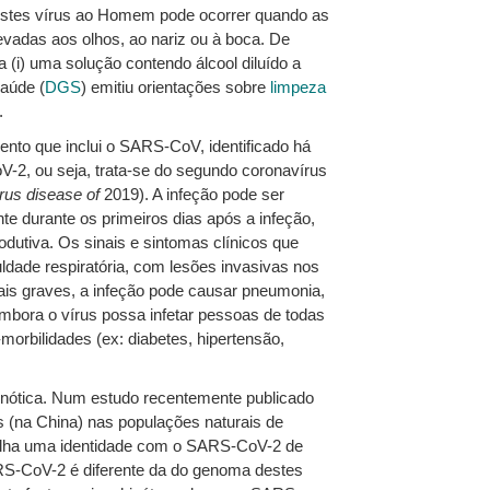
destes vírus ao Homem pode ocorrer quando as
evadas aos olhos, ao nariz ou à boca. De
a (i) uma solução contendo álcool diluído a
Saúde (
DGS
) emitiu orientações sobre
limpeza
.
ento que inclui o SARS-CoV, identificado há
-2, ou seja, trata-se do segundo coronavírus
rus disease of
2019). A infeção pode ser
e durante os primeiros dias após a infeção,
rodutiva. Os sinais e sintomas clínicos que
ldade respiratória, com lesões invasivas nos
ais graves, a infeção pode causar pneumonia,
Embora o vírus possa infetar pessoas de todas
morbilidades (ex: diabetes, hipertensão,
onótica. Num estudo recentemente publicado
s (na China) nas populações naturais de
tilha uma identidade com o SARS-CoV-2 de
S-CoV-2 é diferente da do genoma destes