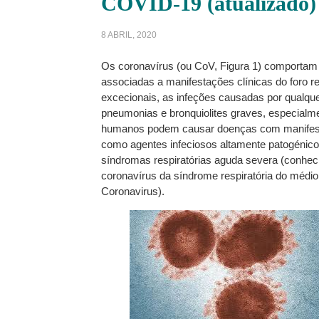
COVID-19 (atualizado)
8 ABRIL, 2020
Os coronavírus (ou CoV, Figura 1) comportam 
associadas a manifestações clínicas do foro r
excecionais, as infeções causadas por qual
pneumonias e bronquiolites graves, especialm
humanos podem causar doenças com manifestaçõ
como agentes infeciosos altamente patogénico
síndromas respiratórias aguda severa (conhe
coronavírus da síndrome respiratória do médi
Coronavirus).