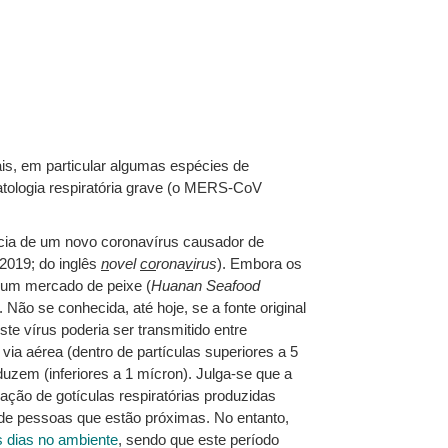
s, em particular algumas espécies de
ologia respiratória grave (o MERS-CoV
ncia de um novo coronavírus causador de
2019; do inglês
n
ovel
co
rona
v
irus
). Embora os
e um mercado de peixe (
Huanan Seafood
ão se conhecida, até hoje, se a fonte original
te vírus poderia ser transmitido entre
ia aérea (dentro de partículas superiores a 5
uzem (inferiores a 1 mícron). Julga-se que a
ção de gotículas respiratórias produzidas
 de pessoas que estão próximas. No entanto,
s dias no ambiente
, sendo que este período