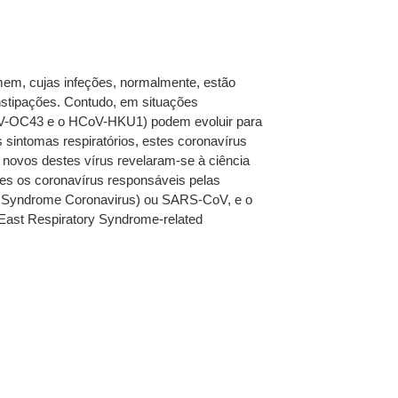
mem, cujas infeções, normalmente, estão
nstipações. Contudo, em situações
oV-OC43 e o HCoV-HKU1) podem evoluir para
sintomas respiratórios, estes coronavírus
novos destes vírus revelaram-se à ciência
les os coronavírus responsáveis pelas
ry Syndrome Coronavirus) ou SARS-CoV, e o
East Respiratory Syndrome-related