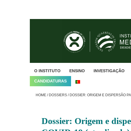
Skip
Skip
Skip
to
to
to
primary
main
footer
navigation
content
O INSTITUTO
ENSINO
INVESTIGAÇÃO
CANDIDATURAS
HOME
/
DOSSIERS
/
DOSSIER: ORIGEM E DISPERSÃO PA
Dossier: Origem e dis