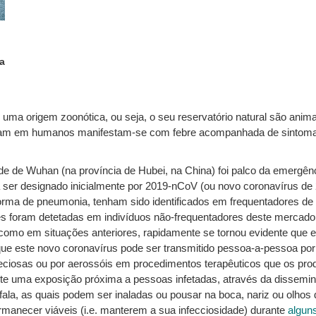
a
origem zoonótica, ou seja, o seu reservatório natural são animai
sam em humanos manifestam-se com febre acompanhada de sintomat
de de Wuhan (na província de Hubei, na China) foi palco da emergê
 ser designado inicialmente por 2019-nCoV (ou novo coronavírus de 
 forma de pneumonia, tenham sido identificados em frequentadores d
s foram detetadas em indivíduos não-frequentadores deste mercado. N
l como em situações anteriores, rapidamente se tornou evidente que es
ue este novo coronavírus pode ser transmitido pessoa-a-pessoa por v
feciosas ou por aerossóis em procedimentos terapêuticos que os prod
e uma exposição próxima a pessoas infetadas, através da dissemina
fala, as quais podem ser inaladas ou pousar na boca, nariz ou olhos
manecer viáveis (i.e. manterem a sua infecciosidade) durante
algun