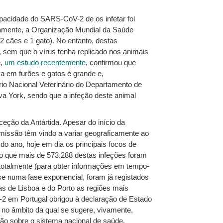
pacidade do SARS-CoV-2 de os infetar foi
osamente, a Organização Mundial da Saúde
2 cães e 1 gato). No entanto, destas
a, sem que o vírus tenha replicado nos animais
e,
um estudo recentemente
, confirmou que
va em furões e gatos é grande e,
rio Nacional Veterinário do Departamento de
va York, sendo que a infeção deste animal
ção da Antártida. Apesar do início da
nsmissão têm vindo a variar geograficamente ao
 do ano, hoje em dia os principais focos de
to que mais de 573.288 destas infeções foram
 totalmente (para obter informações em tempo-
 numa fase exponencial, foram já registados
as de Lisboa e do Porto as regiões mais
2 em Portugal obrigou à declaração de Estado
 no âmbito da qual se sugere, vivamente,
ssão sobre o sistema nacional de saúde.