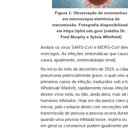
Figura 1: Observação de coronavírus
em microscopia eletrónica de
transmissão. Fotografia disponibilizad
em https://phil.cdc.gov/ (crédito Dr.
Fred Murphy e Sylvia Whitfield)
Ambos os vírus SARS-CoV e MERS-CoV têm uma 
morcegos. As infeções sintomáticas que cau
causa, igualmente, sintomatologia renal).
No início do mês de dezembro de 2019, a cida
pneumonia potencialmente grave, o qual veio a
primeiros casos de infeção, traduzidos sob a
Wholesale Market
), rapidamente novas infeçõe
destes vírus está, ou não, ainda ativa, mas ta
humanos infetados. Hoje em dia parece claro q
micra), pelo contacto direto com secreções in
transmissão de pessoa-a-pessoa ocorra durant
quando uma pessoa infetada tosse, espirra ou 
em geral os coronavírus podem igualmente per