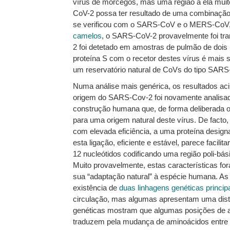
vírus de morcegos, mas uma região a ela muit
CoV-2 possa ter resultado de uma combinação g
se verificou com o SARS-CoV e o MERS-CoV,
camelos
, o SARS-CoV-2 provavelmente foi tr
2 foi detetado em amostras de pulmão de dois p
proteína S com o recetor destes vírus é mai
um reservatório natural de CoVs do tipo SARS
Numa análise mais genérica, os resultados aci
origem do SARS-Cov-2 foi novamente analisad
construção humana que, de forma deliberada ou
para uma origem natural deste vírus. De facto
com elevada eficiência, a uma proteína design
esta ligação, eficiente e estável, parece facil
12 nucleótidos codificando uma região poli-bá
Muito provavelmente, estas características fo
sua “adaptação natural” à espécie humana. As
existência de
duas linhagens genéticas princip
circulação, mas algumas apresentam uma distrib
genéticas mostram que algumas posições de al
traduzem pela mudança de aminoácidos entre as