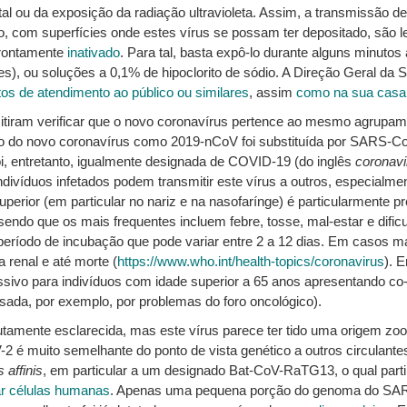
al ou da exposição da radiação ultravioleta. Assim, a transmissão 
 com superfícies onde estes vírus se possam ter depositado, são l
prontamente
inativado
. Para tal, basta expô-lo durante alguns minutos 
es), ou soluções a 0,1% de hipoclorito de sódio. A Direção Geral da 
tos de atendimento ao público ou similares
, assim
como na sua casa
mitiram verificar que o novo coronavírus pertence ao mesmo agrupam
o do novo coronavírus como 2019-nCoV foi substituída por SARS-CoV
i, entretanto, igualmente designada de COVID-19 (do inglês
coronavi
víduos infetados podem transmitir este vírus a outros, especialment
 superior (em particular no nariz e na nasofarínge) é particularmente p
ndo que os mais frequentes incluem febre, tosse, mal-estar e dificu
período de incubação que pode variar entre 2 a 12 dias. Em casos m
a renal e até morte (
https://www.who.int/health-topics/coronavirus
). 
ssivo para indivíduos com idade superior a 65 anos apresentando co-
da, por exemplo, por problemas do foro oncológico).
utamente esclarecida, mas este vírus parece ter tido uma origem zo
2 é muito semelhante do ponto de vista genético a outros circulante
 affinis
, em particular a um designado Bat-CoV-RaTG13, o qual par
ar células humanas
. Apenas uma pequena porção do genoma do SAR