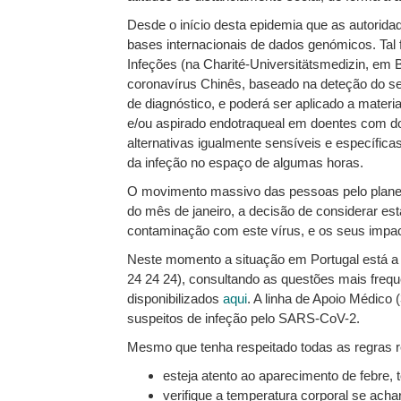
Desde o início desta epidemia que as autorida
bases internacionais de dados genómicos. Tal f
Infeções (na Charité-Universitätsmedizin, em 
coronavírus Chinês, baseado na deteção do se
de diagnóstico, e poderá ser aplicado a materi
e/ou aspirado endotraqueal em doentes com doe
alternativas igualmente sensíveis e específica
da infeção no espaço de algumas horas.
O movimento massivo das pessoas pelo planeta
do mês de janeiro, a decisão de considerar e
contaminação com este vírus, e os seus impac
Neste momento a situação em Portugal está a
24 24 24), consultando as questões mais freq
disponibilizados
aqui
. A linha de Apoio Médico
suspeitos de infeção pelo SARS-CoV-2.
Mesmo que tenha respeitado todas as regras 
esteja atento ao aparecimento de febre, to
verifique a temperatura corporal se achar