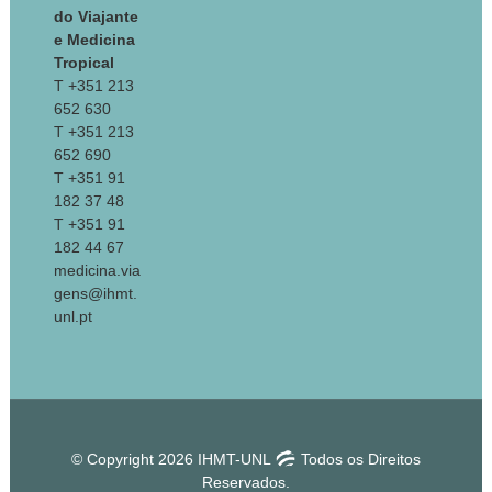
do Viajante
e Medicina
Tropical
T +351 213
652 630
T +351 213
652 690
T +351 91
182 37 48
T +351 91
182 44 67
medicina.via
gens@ihmt.
unl.pt
© Copyright 2026 IHMT-UNL
Todos os Direitos
Reservados.