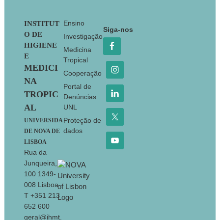
Footer
Ensino
INSTITUT
Siga-nos
O DE
Investigação
HIGIENE
Medicina
E
Tropical
MEDICI
Cooperação
NA
Portal de
TROPIC
Denúncias
AL
UNL
Proteção de
UNIVERSIDA
dados
DE NOVA DE
LISBOA
Rua da
Junqueira,
100 1349-
008 Lisboa
T +351 213
652 600
geral@ihmt.