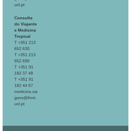
unl.pt
Consulta
do Viajante
e Medicina
Tropical
T +351 213
652 630
T +351 213
652 690
T +351 91
182 37 48
T +351 91
182 44 67
medicina.via
gens@ihmt.
unl.pt