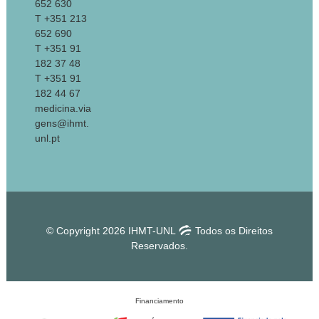
652 630
T +351 213
652 690
T +351 91
182 37 48
T +351 91
182 44 67
medicina.via
gens@ihmt.
unl.pt
© Copyright 2026 IHMT-UNL
Todos os Direitos
Reservados.
Financiamento