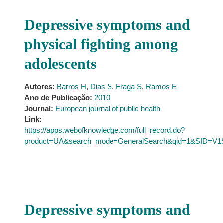
Depressive symptoms and
physical fighting among
adolescents
Autores:
Barros H
,
Dias S
,
Fraga S
,
Ramos E
Ano de Publicação:
2010
Journal:
European journal of public health
Link:
https://apps.webofknowledge.com/full_record.do?
product=UA&search_mode=GeneralSearch&qid=1&SID=V
Depressive symptoms and