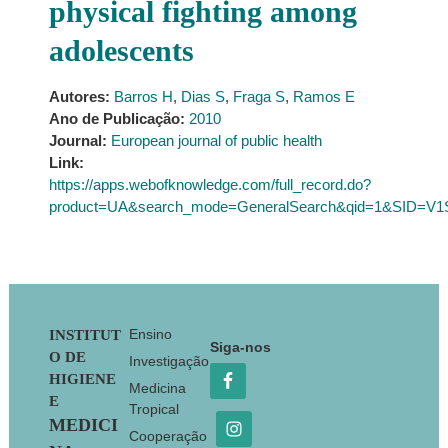
physical fighting among
adolescents
Autores:
Barros H
,
Dias S
,
Fraga S
,
Ramos E
Ano de Publicação:
2010
Journal:
European journal of public health
Link:
https://apps.webofknowledge.com/full_record.do?
product=UA&search_mode=GeneralSearch&qid=1&SID=V
Footer
Ensino
INSTITUT
Siga-nos
O DE
Investigação
HIGIENE
Medicina
E
Tropical
MEDICI
Cooperação