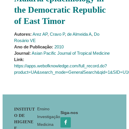
the Democratic Republic
of East Timor
Autores:
Arez AP
,
Cravo P
,
de Almeida A
,
Do
Rosário VE
Ano de Publicação:
2010
Journal:
Asian Pacific Journal of Tropical Medicine
Link:
https://apps.webofknowledge.com/full_record.do?
product=UA&search_mode=GeneralSearch&qid=1&SID=U
Footer
Ensino
INSTITUT
Siga-nos
O DE
Investigação
HIGIENE
Medicina
E