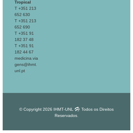
Tropical
T +351 213
652 630
T +351 213
652 690
T +351 91
182 37 48
T +351 91
182 44 67
medicina.via
gens@ihmt.
unl.pt
© Copyright 2026 IHMT-UNL
Todos os Direitos
Reservados.