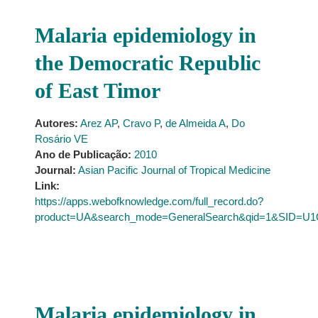
Malaria epidemiology in
the Democratic Republic
of East Timor
Autores:
Arez AP
,
Cravo P
,
de Almeida A
,
Do
Rosário VE
Ano de Publicação:
2010
Journal:
Asian Pacific Journal of Tropical Medicine
Link:
https://apps.webofknowledge.com/full_record.do?
product=UA&search_mode=GeneralSearch&qid=1&SID=U
Malaria epidemiology in