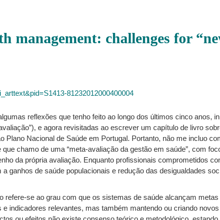
th management: challenges for “ne
=sci_arttext&pid=S1413-81232012000400004
lgumas reflexões que tenho feito ao longo dos últimos cinco anos, in
liação”), e agora revisitadas ao escrever um capítulo de livro sobr
 Plano Nacional de Saúde em Portugal. Portanto, não me incluo com
 que chamo de uma “meta-avaliação da gestão em saúde”, com foco n
ho da própria avaliação. Enquanto profissionais comprometidos com
m a ganhos de saúde populacionais e redução das desigualdades soc
 refere-se ao grau com que os sistemas de saúde alcançam metas 
s e indicadores relevantes, mas também mantendo ou criando novos
tos ou efeitos não existe consenso teórico e metodológico, estand