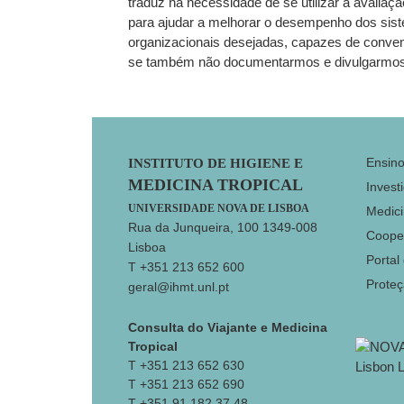
traduz na necessidade de se utilizar a avalia
para ajudar a melhorar o desempenho dos sist
organizacionais desejadas, capazes de conve
se também não documentarmos e divulgarmos ess
Footer
Ensin
INSTITUTO DE HIGIENE E
MEDICINA TROPICAL
Invest
UNIVERSIDADE NOVA DE LISBOA
Medici
Rua da Junqueira, 100 1349-008
Coope
Lisboa
Portal
T +351 213 652 600
Prote
geral@ihmt.unl.pt
Consulta do Viajante e Medicina
Tropical
T +351 213 652 630
T +351 213 652 690
T +351 91 182 37 48