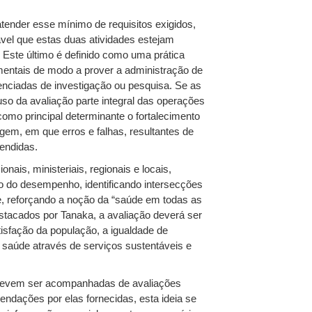
ender esse mínimo de requisitos exigidos,
ável que estas duas atividades estejam
 Este último é definido como uma prática
entais de modo a prover a administração de
enciadas de investigação ou pesquisa. Se as
uso da avaliação parte integral das operações
mo principal determinante o fortalecimento
gem, em que erros e falhas, resultantes de
endidas.
ais, ministeriais, regionais e locais,
ação do desempenho, identificando intersecções
úde, reforçando a noção da “saúde em todas as
estacados por Tanaka, a avaliação deverá ser
tisfação da população, a igualdade de
 saúde através de serviços sustentáveis e
s devem ser acompanhadas de avaliações
ndações por elas fornecidas, esta ideia se