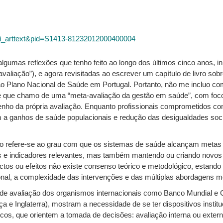
=sci_arttext&pid=S1413-81232012000400004
lgumas reflexões que tenho feito ao longo dos últimos cinco anos, in
liação”), e agora revisitadas ao escrever um capítulo de livro sobr
 Plano Nacional de Saúde em Portugal. Portanto, não me incluo com
 que chamo de uma “meta-avaliação da gestão em saúde”, com foco n
ho da própria avaliação. Enquanto profissionais comprometidos com
m a ganhos de saúde populacionais e redução das desigualdades soc
 refere-se ao grau com que os sistemas de saúde alcançam metas 
s e indicadores relevantes, mas também mantendo ou criando novos
tos ou efeitos não existe consenso teórico e metodológico, estand
ucional, a complexidade das intervenções e das múltiplas abordagens m
 de avaliação dos organismos internacionais como Banco Mundial e
 e Inglaterra), mostram a necessidade de se ter dispositivos insti
cos, que orientem a tomada de decisões: avaliação interna ou externa