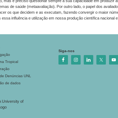
ção, mas é preciso questionar sempre a sua capacidade em produzir 
emas de saúde (metaavaliação). Por outro lado, o papel dos avaliad
ncer os que decidem e as executam, fazendo convergir o maior núme
a influência e utilização em nossa produção científica nacional e 
o
Siga-nos
igação
na Tropical
ração
 de Denúncias UNL
ção de dados