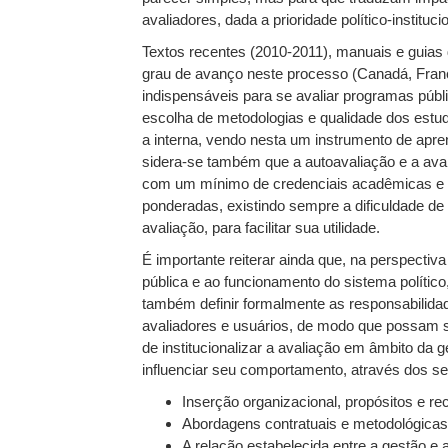
avaliadores, dada a prioridade político-instit
Textos recentes (2010-2011), manuais e guias
grau de avanço neste processo (Canadá, França
indispensáveis para se avaliar programas públi
escolha de metodologias e qualidade dos estud
a interna, vendo nesta um instrumento de apre
sidera-se também que a autoavaliação e a ava
com um mínimo de credenciais acadêmicas e co
ponderadas, existindo sempre a dificuldade de 
avaliação, para facilitar sua utilidade.
É importante reiterar ainda que, na perspectiv
pública e ao funcionamento do sistema político,
também definir formalmente as responsabilida
avaliadores e usuários, de modo que possam se
de institucionalizar a avaliação em âmbito da g
influenciar seu comportamento, através dos seg
Inserção organizacional, propósitos e rec
Abordagens contratuais e metodológicas (
A relação estabelecida entre a gestão e a