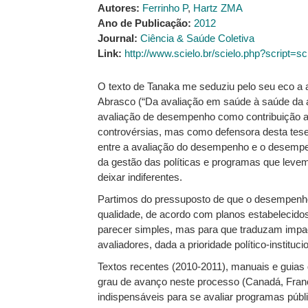
Autores:
Ferrinho P
,
Hartz ZMA
Ano de Publicação:
2012
Journal:
Ciência & Saúde Coletiva
Link:
http://www.scielo.br/scielo.php?script
O texto de Tanaka me seduziu pelo seu eco a a
Abrasco (“Da avaliação em saúde à saúde da ava
avaliação de desempenho como contribuição ao
controvérsias, mas como defensora desta tese
entre a avaliação do desempenho e o desempen
da gestão das políticas e programas que leve
deixar indiferentes.
Partimos do pressuposto de que o desempenho
qualidade, de acordo com planos estabelecido
parecer simples, mas para que traduzam impac
avaliadores, dada a prioridade político-instit
Textos recentes (2010-2011), manuais e guias
grau de avanço neste processo (Canadá, França
indispensáveis para se avaliar programas públi