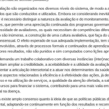
iação são organizados nos diversos níveis do sistema, de modo a at
udos que são conduzidos e utilizados. Embora se considerando inevit
é necessário distinguir a natureza da avaliação e do monitoramento.
s, que permite uma apreciação continuada dos programas governam
ssidade de avaliadores, os quais necessitam de competências difer
 são inúmeras, a construção de uma cultura avaliativa, que faça do 
nsensual. O efeito esperado de sua adequada implementação, tem co
envolvidos, através de processos formais e continuados de aprendiza
ores resultados, não são punidos e sim computados como lições apr
emanda um trabalho colaborativo com diversas instâncias (inter)nacion
itam ampliar a credibilidade, a aceitabilidade e a utilidade da avali
rientar a articulação intersetorial e a atuar nos determinantes da sa
e aspectos relacionados à eficiência e à efetividade das ações, já d
 e na utilização de serviços, a qualidade da atenção ofertada, a sa
ursos para financiar o sistema, contribuindo para uma mais valia em
l na doença.
á existe amplo consenso quanto à ideia de que as políticas pública
ntal, adaptando-se continuamente em função dos resultados e recome