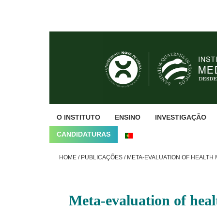
Skip
Skip
Skip
to
to
to
primary
main
footer
navigation
content
O INSTITUTO
ENSINO
INVESTIGAÇÃO
CANDIDATURAS
HOME
/
PUBLICAÇÕES
/
META-EVALUATION OF HEALTH 
Meta-evaluation of heal