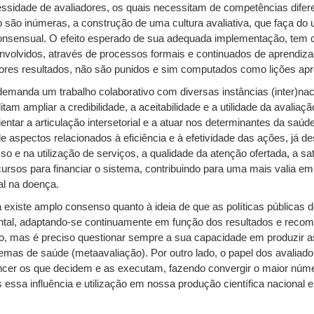
ssidade de avaliadores, os quais necessitam de competências difer
 são inúmeras, a construção de uma cultura avaliativa, que faça do 
nsensual. O efeito esperado de sua adequada implementação, tem co
envolvidos, através de processos formais e continuados de aprendiza
ores resultados, não são punidos e sim computados como lições apr
emanda um trabalho colaborativo com diversas instâncias (inter)nacion
itam ampliar a credibilidade, a aceitabilidade e a utilidade da avali
rientar a articulação intersetorial e a atuar nos determinantes da sa
e aspectos relacionados à eficiência e à efetividade das ações, já d
 e na utilização de serviços, a qualidade da atenção ofertada, a sa
ursos para financiar o sistema, contribuindo para uma mais valia em
l na doença.
á existe amplo consenso quanto à ideia de que as políticas pública
ntal, adaptando-se continuamente em função dos resultados e recome
ção, mas é preciso questionar sempre a sua capacidade em produzir 
emas de saúde (metaavaliação). Por outro lado, o papel dos avaliad
ncer os que decidem e as executam, fazendo convergir o maior núme
a influência e utilização em nossa produção científica nacional e 