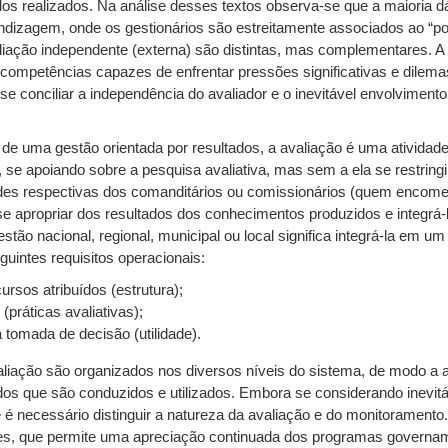
os realizados. Na análise desses textos observa-se que a maioria dá
ndizagem, onde os gestionários são estreitamente associados ao “po
liação independente (externa) são distintas, mas complementares. A
mpetências capazes de enfrentar pressões significativas e dilema
se conciliar a independência do avaliador e o inevitável envolviment
a de uma gestão orientada por resultados, a avaliação é uma atividad
 se apoiando sobre a pesquisa avaliativa, mas sem a ela se restringir
des respectivas dos comanditários ou comissionários (quem encomen
 apropriar dos resultados dos conhecimentos produzidos e integrá-lo
estão nacional, regional, municipal ou local significa integrá-la em 
uintes requisitos operacionais:
ursos atribuídos (estrutura);
práticas avaliativas);
 tomada de decisão (utilidade).
iação são organizados nos diversos níveis do sistema, de modo a at
udos que são conduzidos e utilizados. Embora se considerando inevit
é necessário distinguir a natureza da avaliação e do monitoramento.
s, que permite uma apreciação continuada dos programas governam