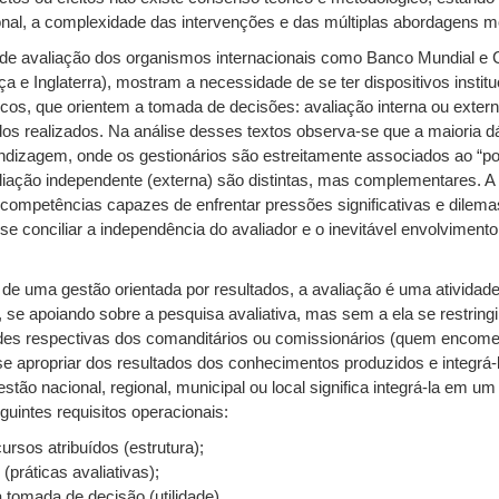
ucional, a complexidade das intervenções e das múltiplas abordagens m
 de avaliação dos organismos internacionais como Banco Mundial e
 e Inglaterra), mostram a necessidade de se ter dispositivos insti
cos, que orientem a tomada de decisões: avaliação interna ou externa
os realizados. Na análise desses textos observa-se que a maioria dá
ndizagem, onde os gestionários são estreitamente associados ao “po
liação independente (externa) são distintas, mas complementares. A
mpetências capazes de enfrentar pressões significativas e dilema
se conciliar a independência do avaliador e o inevitável envolviment
a de uma gestão orientada por resultados, a avaliação é uma atividad
 se apoiando sobre a pesquisa avaliativa, mas sem a ela se restringir
des respectivas dos comanditários ou comissionários (quem encomen
 apropriar dos resultados dos conhecimentos produzidos e integrá-lo
estão nacional, regional, municipal ou local significa integrá-la em 
uintes requisitos operacionais:
ursos atribuídos (estrutura);
práticas avaliativas);
 tomada de decisão (utilidade).