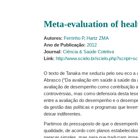
Meta-evaluation of heal
Autores:
Ferrinho P
,
Hartz ZMA
Ano de Publicação:
2012
Journal:
Ciência & Saúde Coletiva
Link:
http://www.scielo.br/scielo.php?script
O texto de Tanaka me seduziu pelo seu eco a a
Abrasco (“Da avaliação em saúde à saúde da ava
avaliação de desempenho como contribuição ao
controvérsias, mas como defensora desta tese
entre a avaliação do desempenho e o desempen
da gestão das políticas e programas que leve
deixar indiferentes.
Partimos do pressuposto de que o desempenho
qualidade, de acordo com planos estabelecido
parecer simples, mas para que traduzam impac