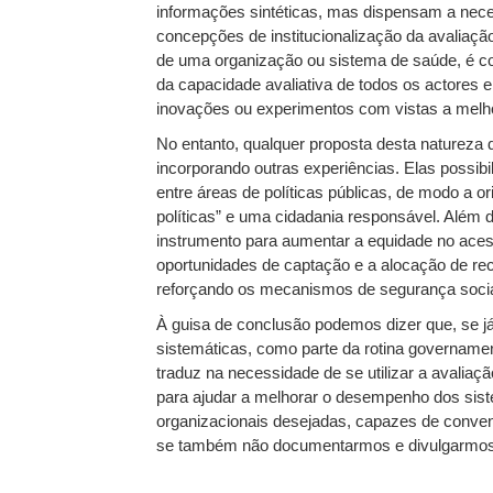
informações sintéticas, mas dispensam a nece
concepções de institucionalização da avaliação
de uma organização ou sistema de saúde, é co
da capacidade avaliativa de todos os actores 
inovações ou experimentos com vistas a melh
No entanto, qualquer proposta desta natureza d
incorporando outras experiências. Elas possibil
entre áreas de políticas públicas, de modo a o
políticas” e uma cidadania responsável. Além d
instrumento para aumentar a equidade no acesso
oportunidades de captação e a alocação de rec
reforçando os mecanismos de segurança socia
À guisa de conclusão podemos dizer que, se j
sistemáticas, como parte da rotina govername
traduz na necessidade de se utilizar a avalia
para ajudar a melhorar o desempenho dos sist
organizacionais desejadas, capazes de conve
se também não documentarmos e divulgarmos ess