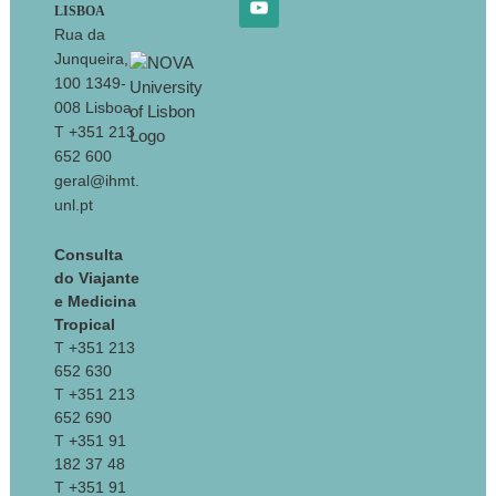
LISBOA
Rua da
Junqueira,
100 1349-
008 Lisboa
T +351 213
652 600
geral@ihmt.
unl.pt
Consulta
do Viajante
e Medicina
Tropical
T +351 213
652 630
T +351 213
652 690
T +351 91
182 37 48
T +351 91