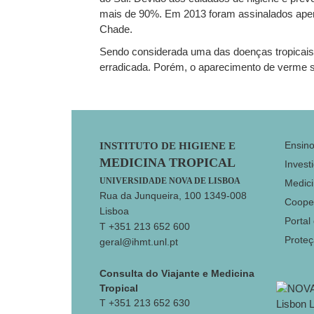
mais de 90%. Em 2013 foram assinalados apena
Chade.
Sendo considerada uma das doenças tropicais n
erradicada. Porém, o aparecimento de verme s
Footer
Ensin
INSTITUTO DE HIGIENE E
MEDICINA TROPICAL
Invest
UNIVERSIDADE NOVA DE LISBOA
Medici
Rua da Junqueira, 100 1349-008
Coope
Lisboa
Portal
T +351 213 652 600
Prote
geral@ihmt.unl.pt
Consulta do Viajante e Medicina
Tropical
T +351 213 652 630