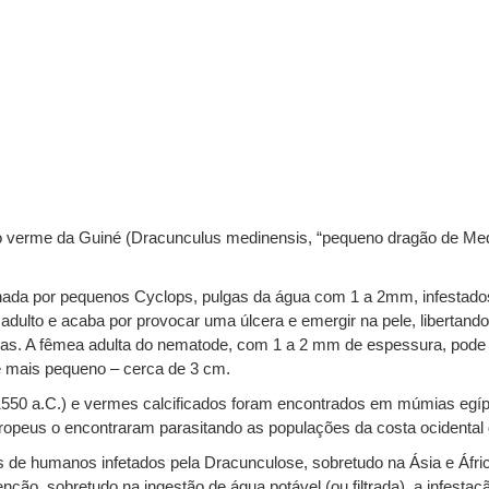
 o verme da Guiné (Dracunculus medinensis, “pequeno dragão de Me
nada por pequenos Cyclops, pulgas da água com 1 a 2mm, infestados
dulto e acaba por provocar uma úlcera e emergir na pele, libertando 
gas. A fêmea adulta do nematode, com 1 a 2 mm de espessura, pode a
 mais pequeno – cerca de 3 cm.
.1550 a.C.) e vermes calcificados foram encontrados em múmias egí
opeus o encontraram parasitando as populações da costa ocidental d
es de humanos infetados pela Dracunculose, sobretudo na Ásia e Áfr
nção, sobretudo na ingestão de água potável (ou filtrada), a infesta