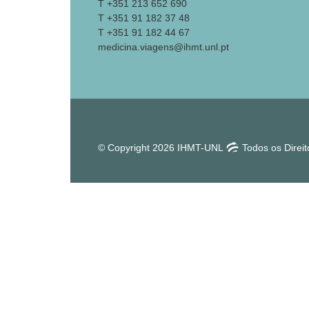
T +351 213 652 690
T +351 91 182 37 48
T +351 91 182 44 67
medicina.viagens@ihmt.unl.pt
© Copyright 2026 IHMT-UNL
Todos os Direi