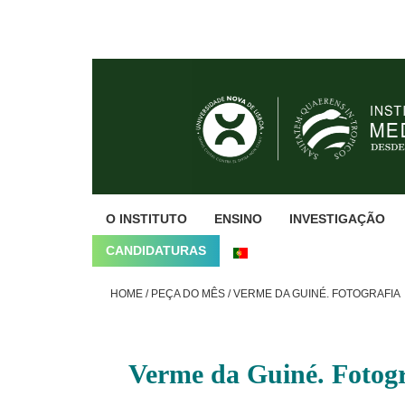
Skip
Skip
Skip
to
to
to
primary
main
footer
navigation
content
O INSTITUTO
ENSINO
INVESTIGAÇÃO
CANDIDATURAS
HOME
/
PEÇA DO MÊS
/
VERME DA GUINÉ. FOTOGRAFIA
Verme da Guiné. Fotogr