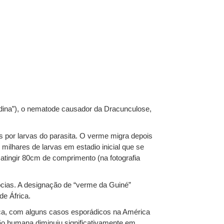
dina”), o nematode causador da Dracunculose,
 por larvas do parasita. O verme migra depois
milhares de larvas em estadio inicial que se
tingir 80cm de comprimento (na fotografia
pcias. A designação de “verme da Guiné”
e África.
ica, com alguns casos esporádicos na América
ção humana diminuiu significativamente em