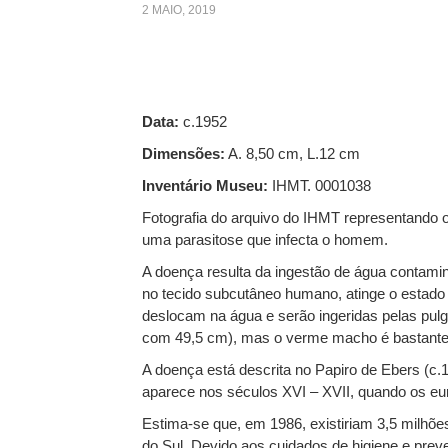
2 MAIO, 2019
Data:
c.1952
Dimensões:
A. 8,50 cm, L.12 cm
Inventário Museu:
IHMT. 0001038
Fotografia do arquivo do IHMT representando
uma parasitose que infecta o homem.
A doença resulta da ingestão de água contami
no tecido subcutâneo humano, atinge o estado a
deslocam na água e serão ingeridas pelas pul
com 49,5 cm), mas o verme macho é bastante
A doença está descrita no Papiro de Ebers (c
aparece nos séculos XVI – XVII, quando os eur
Estima-se que, em 1986, existiriam 3,5 milhõ
do Sul. Devido aos cuidados de higiene e preve