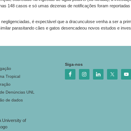
s 148 casos e só umas dezenas de notificações foram reportadas e
egligenciadas, é expectável que a dracunculose venha a ser a prime
imilar parasitando cães e gatos desencadeou novos estudos e inves
o
Siga-nos
igação
na Tropical
ração
 de Denúncias UNL
ção de dados