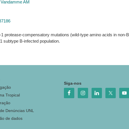
,
Vandamme AM
687186
-1 protease-compensatory mutations (wild-type amino acids in non-B s
-1 subtype B-infected population.
o
Siga-nos
igação
na Tropical
ração
 de Denúncias UNL
ção de dados