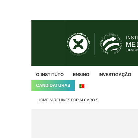
Skip
Skip
Skip
to
to
to
primary
main
footer
navigation
content
O INSTITUTO
ENSINO
INVESTIGAÇÃO
CANDIDATURAS
HOME
/
ARCHIVES FOR ALCARO S