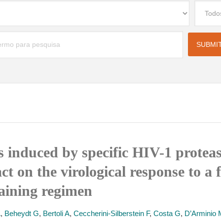
ns induced by specific HIV-1 prote
 on the virological response to a fi
taining regimen
A
,
Beheydt G
,
Bertoli A
,
Ceccherini-Silberstein F
,
Costa G
,
D’Arminio 