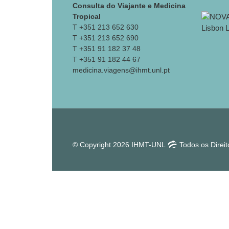
Consulta do Viajante e Medicina
Tropical
T +351 213 652 630
T +351 213 652 690
T +351 91 182 37 48
T +351 91 182 44 67
medicina.viagens@ihmt.unl.pt
© Copyright 2026 IHMT-UNL
Todos os Direi