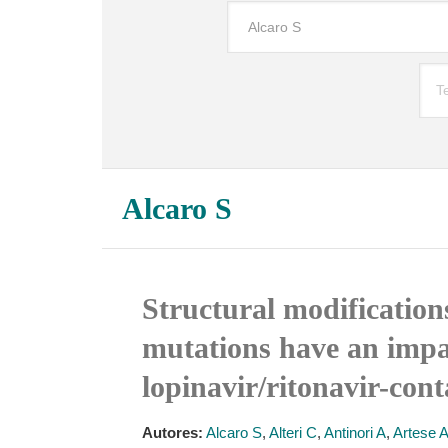
Alcaro S
Structural modificatio
mutations have an impact
lopinavir/ritonavir-con
Autores:
Alcaro S
,
Alteri C
,
Antinori A
,
Artese 