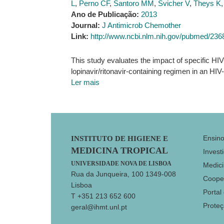
L
,
Perno CF
,
Santoro MM
,
Svicher V
,
Theys K
Ano de Publicação:
2013
Journal:
J Antimicrob Chemother
Link:
http://www.ncbi.nlm.nih.gov/pubmed/23
This study evaluates the impact of specific HIV
lopinavir/ritonavir-containing regimen in an HIV
Ler mais
Footer
Ensin
INSTITUTO DE HIGIENE E
MEDICINA TROPICAL
Invest
UNIVERSIDADE NOVA DE LISBOA
Medici
Rua da Junqueira, 100 1349-008
Coope
Lisboa
Portal
T +351 213 652 600
Prote
geral@ihmt.unl.pt