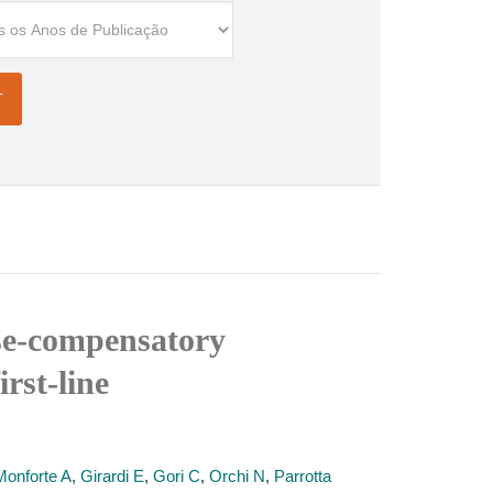
ase-compensatory
rst-line
Monforte A
,
Girardi E
,
Gori C
,
Orchi N
,
Parrotta