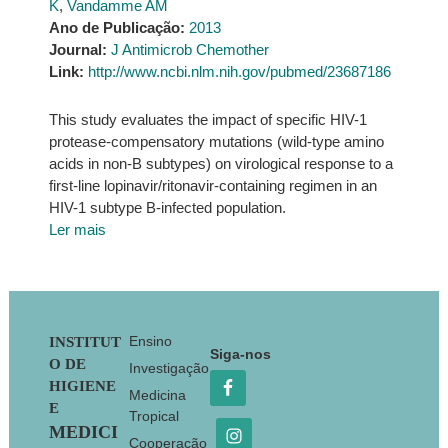
K
,
Vandamme AM
Ano de Publicação:
2013
Journal:
J Antimicrob Chemother
Link:
http://www.ncbi.nlm.nih.gov/pubmed/23687186
This study evaluates the impact of specific HIV-1
protease-compensatory mutations (wild-type amino
acids in non-B subtypes) on virological response to a
first-line lopinavir/ritonavir-containing regimen in an
HIV-1 subtype B-infected population.
Ler mais
Footer
Ensino
INSTITUT
Siga-nos
O DE
Investigação
HIGIENE
Medicina
E
Tropical
MEDICI
Cooperação