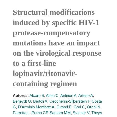
Structural modifications
induced by specific HIV-1
protease-compensatory
mutations have an impact
on the virological response
to a first-line
lopinavir/ritonavir-
containing regimen
Autores:
Alcaro S
,
Alteri C
,
Antinori A
,
Artese A
,
Beheydt G
,
Bertoli A
,
Ceccherini-Silberstein F
,
Costa
G
,
D’Arminio Monforte A
,
Girardi E
,
Gori C
,
Orchi N
,
Parrotta L
,
Perno CF
,
Santoro MM
,
Svicher V
,
Theys