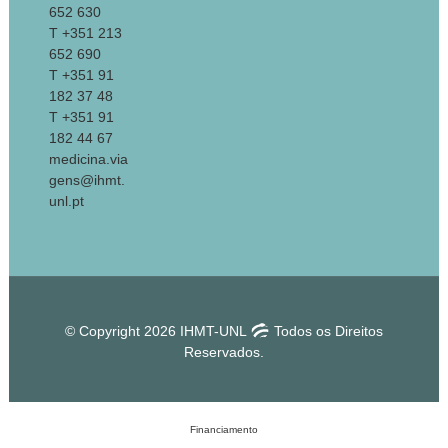
652 630
T +351 213
652 690
T +351 91
182 37 48
T +351 91
182 44 67
medicina.via
gens@ihmt.
unl.pt
© Copyright 2026 IHMT-UNL
Todos os Direitos
Reservados.
Financiamento