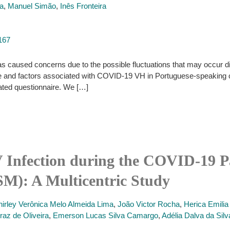
ra
,
Manuel Simão
,
Inês Fronteira
167
caused concerns due to the possible fluctuations that may occur dire
nce and factors associated with COVID-19 VH in Portuguese-speaking
dated questionnaire. We […]
V Infection during the COVID-19
M): A Multicentric Study
hirley Verônica Melo Almeida Lima
,
João Victor Rocha
,
Herica Emilia
raz de Oliveira
,
Emerson Lucas Silva Camargo
,
Adélia Dalva da Silv