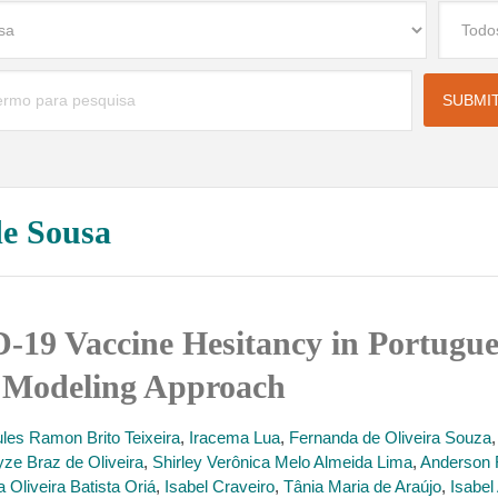
de Sousa
19 Vaccine Hesitancy in Portugue
s Modeling Approach
ules Ramon Brito Teixeira
,
Iracema Lua
,
Fernanda de Oliveira Souza
yze Braz de Oliveira
,
Shirley Verônica Melo Almeida Lima
,
Anderson 
 Oliveira Batista Oriá
,
Isabel Craveiro
,
Tânia Maria de Araújo
,
Isabe