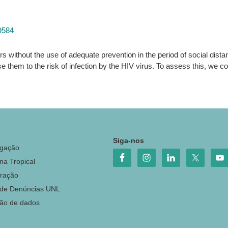
9584
ers without the use of adequate prevention in the period of social d
m to the risk of infection by the HIV virus. To assess this, we con
o
Siga-nos
igação
na Tropical
ração
 de Denúncias UNL
ção de dados