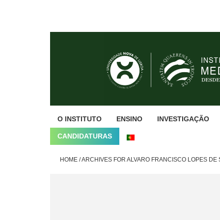
Skip
Skip
Skip
to
to
to
primary
main
footer
navigation
content
O INSTITUTO
ENSINO
INVESTIGAÇÃO
CANDIDATURAS
HOME
/
ARCHIVES FOR ALVARO FRANCISCO LOPES DE