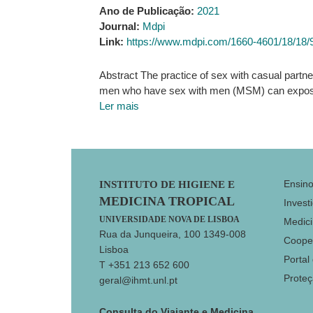
Ano de Publicação:
2021
Journal:
Mdpi
Link:
https://www.mdpi.com/1660-4601/18/18/
Abstract The practice of sex with casual partn
men who have sex with men (MSM) can expose the
Ler mais
Footer
Ensin
INSTITUTO DE HIGIENE E
MEDICINA TROPICAL
Invest
UNIVERSIDADE NOVA DE LISBOA
Medici
Rua da Junqueira, 100 1349-008
Coope
Lisboa
Portal
T +351 213 652 600
Prote
geral@ihmt.unl.pt
Consulta do Viajante e Medicina