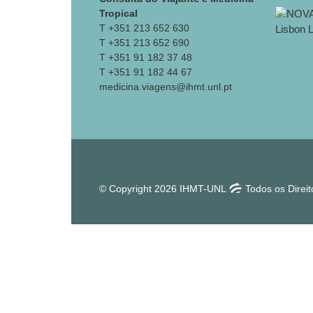
Tropical
T +351 213 652 630
T +351 213 652 690
T +351 91 182 37 48
T +351 91 182 44 67
medicina.viagens@ihmt.unl.pt
© Copyright 2026 IHMT-UNL
Todos os Direi