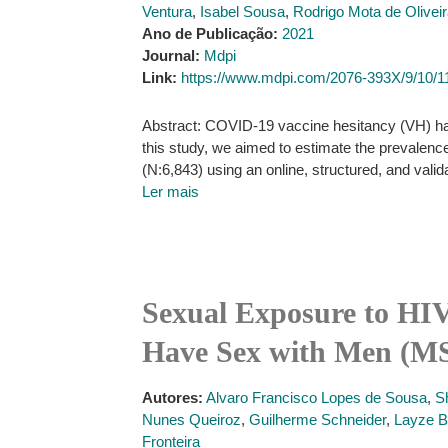
Ventura
,
Isabel Sousa
,
Rodrigo Mota de Olivei
Ano de Publicação:
2021
Journal:
Mdpi
Link:
https://www.mdpi.com/2076-393X/9/10/1
Abstract: COVID-19 vaccine hesitancy (VH) has 
this study, we aimed to estimate the prevale
(N:6,843) using an online, structured, and vali
Ler mais
Sexual Exposure to HI
Have Sex with Men (MS
Autores:
Alvaro Francisco Lopes de Sousa
,
S
Nunes Queiroz
,
Guilherme Schneider
,
Layze B
Fronteira