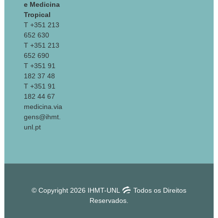
e Medicina
Tropical
T +351 213
652 630
T +351 213
652 690
T +351 91
182 37 48
T +351 91
182 44 67
medicina.via
gens@ihmt.
unl.pt
© Copyright 2026 IHMT-UNL
Todos os Direitos
Reservados.