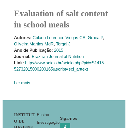
Evaluation of salt content
in school meals
Autores:
Colaco Lourenco Viegas CA
,
Graca P
,
Oliveira Martins MdR
,
Torgal J
Ano de Publicação:
2015
Journal:
Brazilian Journal of Nutrition
Link:
http://www.scielo.br/scielo.php?pid=S1415-
52732015000200165&script=sci_arttext
Ler mais
Footer
Ensino
INSTITUT
Siga-nos
O DE
Investigação
HIGIENE