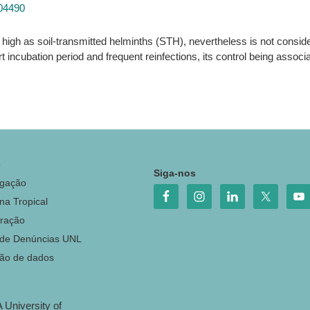
604490
high as soil-transmitted helminths (STH), nevertheless is not consid
 incubation period and frequent reinfections, its control being assoc
o
Siga-nos
igação
na Tropical
ração
 de Denúncias UNL
ção de dados