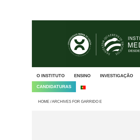
Skip
Skip
Skip
to
to
to
primary
main
footer
navigation
content
O INSTITUTO
ENSINO
INVESTIGAÇÃO
CANDIDATURAS
HOME
/
ARCHIVES FOR GARRIDO E