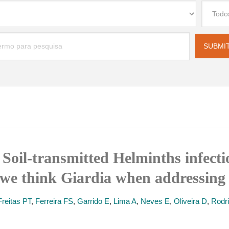
Soil-transmitted Helminths infecti
we think Giardia when addressing 
Freitas PT
,
Ferreira FS
,
Garrido E
,
Lima A
,
Neves E
,
Oliveira D
,
Rodr