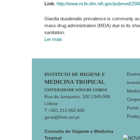
Link:
http://www.ncbi.nlm.nih.gov/pubmed/25
Giardia duodenalis prevalence is commonly as 
mass drug administration (MDA) due to its short
sanitation.
Ler mais
Footer
Ensin
INSTITUTO DE HIGIENE E
MEDICINA TROPICAL
Invest
UNIVERSIDADE NOVA DE LISBOA
Medici
Rua da Junqueira, 100 1349-008
Coope
Lisboa
Portal
T +351 213 652 600
Prote
geral@ihmt.unl.pt
Consulta do Viajante e Medicina
Tropical