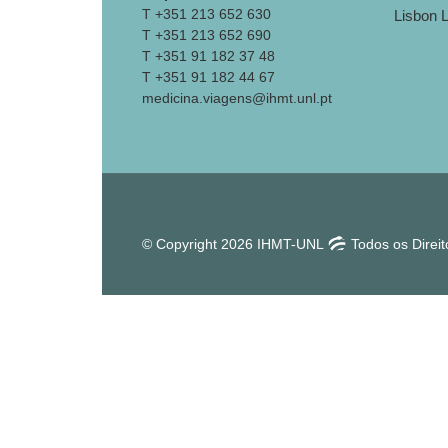
T +351 213 652 630
T +351 213 652 690
T +351 91 182 37 48
T +351 91 182 44 67
medicina.viagens@ihmt.unl.pt
© Copyright 2026 IHMT-UNL
Todos os Direi