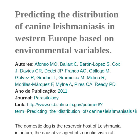
Predicting the distribution
of canine leishmaniasis in
western Europe based on
environmental variables.
Autores:
Afonso MO
,
Ballart C
,
Barón-López S
,
Cox
J
,
Davies CR
,
Dedet JP
,
Franco AO
,
Gállego M
,
Gálvez R
,
Gradoni L
,
Gramiccia M
,
Molina R
,
Morillas-Márquez F
,
Mylne A
,
Pires CA
,
Ready PD
Ano de Publicação:
2011
Journal:
Parasitology
Link:
http://www.ncbi.nlm.nih.gov/pubmed/?
term=Predicting+the+distribution+of+canine+leishmaniasi
The domestic dog is the reservoir host of Leishmania
infantum, the causative agent of zoonotic visceral