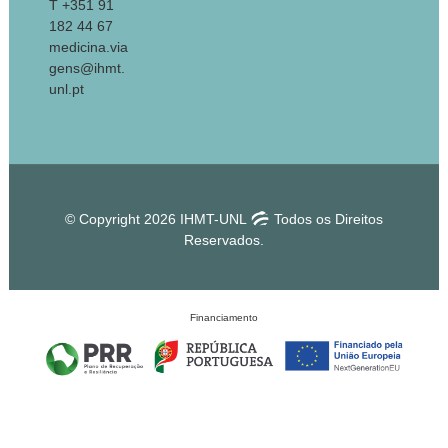
T +351 91
182 44 67
medicina.via
gens@ihmt.
unl.pt
© Copyright 2026 IHMT-UNL
Todos os Direitos
Reservados.
Financiamento