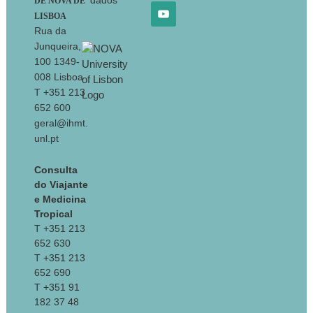
dados
DE NOVA DE
LISBOA
Rua da
Junqueira,
100 1349-
008 Lisboa
T +351 213
652 600
geral@ihmt.
unl.pt
Consulta
do Viajante
e Medicina
Tropical
T +351 213
652 630
T +351 213
652 690
T +351 91
182 37 48