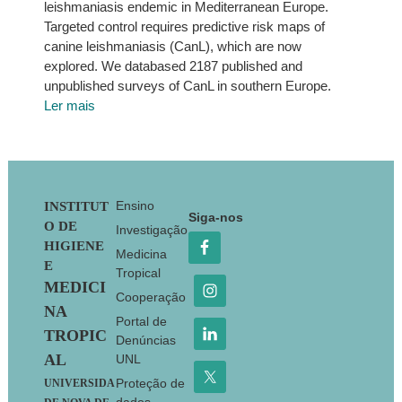
leishmaniasis endemic in Mediterranean Europe.
Targeted control requires predictive risk maps of
canine leishmaniasis (CanL), which are now
explored. We databased 2187 published and
unpublished surveys of CanL in southern Europe.
Ler mais
Footer
Ensino
INSTITUT
Siga-nos
O DE
Investigação
HIGIENE
Medicina
E
Tropical
MEDICI
Cooperação
NA
Portal de
TROPIC
Denúncias
AL
UNL
Proteção de
UNIVERSIDA