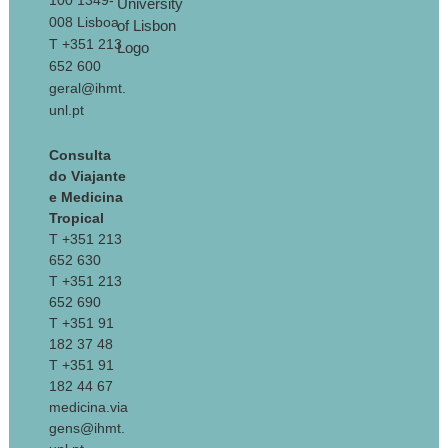
100 1349-
008 Lisboa
T +351 213
652 600
geral@ihmt.
unl.pt
Consulta
do Viajante
e Medicina
Tropical
T +351 213
652 630
T +351 213
652 690
T +351 91
182 37 48
T +351 91
182 44 67
medicina.via
gens@ihmt.