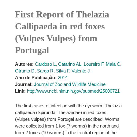
First Report of Thelazia
Callipaeda in red foxes
(Vulpes Vulpes) from
Portugal
Autores:
Cardoso L
,
Catarino AL
,
Loureiro F
,
Maia C
,
Otranto D
,
Sargo R
,
Silva F
,
Valente J
Ano de Publicação:
2014
Journal:
Journal of Zoo and Wildlife Medicine
Link:
http://www.ncbi.nlm.nih.gov/pubmed/25000721
The first cases of infection with the eyeworm Thelazia
callipaeda (Spirurida, Thelaziidae) in red foxes
(Vulpes vulpes) from Portugal are described. Worms
were collected from 1 fox (7 worms) in the north and
from 2 foxes (10 worms) in the central region of the