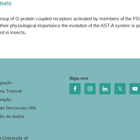
135459
group of G-protein coupled receptors activated by members of the FGL
heir physiological importance the evolution of the AST-A system is po
ed in insects.
o
Siga-nos
igação
na Tropical
ração
 de Denúncias UNL
ção de dados