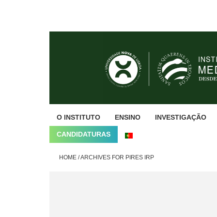
Skip
Skip
Skip
to
to
to
primary
main
footer
navigation
content
O INSTITUTO
ENSINO
INVESTIGAÇÃO
CANDIDATURAS
HOME
/
ARCHIVES FOR PIRES IRP