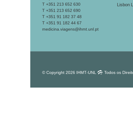
T +351 213 652 630
T +351 213 652 690
T +351 91 182 37 48
T +351 91 182 44 67
medicina.viagens@ihmt.unl.pt
© Copyright 2026 IHMT-UNL
Todos os Direi