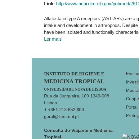
Link:
http://www.ncbi.nlm.nih.gov/pubmed/26
Allatostatin type A receptors (AST-ARs) are a 
intake and development in arthropods. Despite t
have been isolated and functionally characteris
Ler mais
Footer
Ensin
INSTITUTO DE HIGIENE E
MEDICINA TROPICAL
Invest
UNIVERSIDADE NOVA DE LISBOA
Medici
Rua da Junqueira, 100 1349-008
Coope
Lisboa
Portal
T +351 213 652 600
Prote
geral@ihmt.unl.pt
Consulta do Viajante e Medicina
Tropical