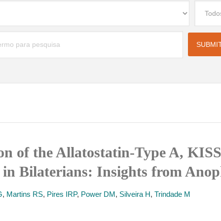
on of the Allatostatin-Type A, KIS
in Bilaterians: Insights from Ano
G
,
Martins RS
,
Pires IRP
,
Power DM
,
Silveira H
,
Trindade M