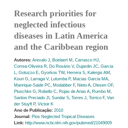
Research priorities for
neglected infectious
diseases in Latin America
and the Caribbean region
Autores:
Arevalo J
,
Boelaert M
,
Carrasco HJ
,
Correa-Oliveira R
,
Do Rosário V
,
Dujardin JC
,
Garcia
L
,
Gotuzzo E
,
Gyorkos TW
,
Herrera S
,
Kalergis AM
,
Kouri G
,
Larraga V
,
Lutumba P
,
Macias Garcia MA
,
Manrique-Saide PC
,
Modabber F
,
Nieto A
,
Olesen OF
,
Pluschke G
,
Robello C
,
Rojas de Arias A
,
Rumbo M
,
Santos Preciado JI
,
Sundar S
,
Torres J
,
Torrico F
,
Van
der Stuyft P
,
Victoir K
Ano de Publicação:
2010
Journal:
Plos Neglected Tropical Diseases
Link:
http://www.ncbi.nlm.nih.gov/pubmed/21049009