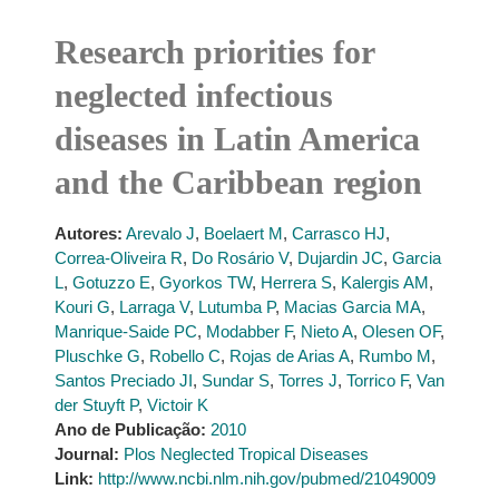
Research priorities for
neglected infectious
diseases in Latin America
and the Caribbean region
Autores:
Arevalo J
,
Boelaert M
,
Carrasco HJ
,
Correa-Oliveira R
,
Do Rosário V
,
Dujardin JC
,
Garcia
L
,
Gotuzzo E
,
Gyorkos TW
,
Herrera S
,
Kalergis AM
,
Kouri G
,
Larraga V
,
Lutumba P
,
Macias Garcia MA
,
Manrique-Saide PC
,
Modabber F
,
Nieto A
,
Olesen OF
,
Pluschke G
,
Robello C
,
Rojas de Arias A
,
Rumbo M
,
Santos Preciado JI
,
Sundar S
,
Torres J
,
Torrico F
,
Van
der Stuyft P
,
Victoir K
Ano de Publicação:
2010
Journal:
Plos Neglected Tropical Diseases
Link:
http://www.ncbi.nlm.nih.gov/pubmed/21049009