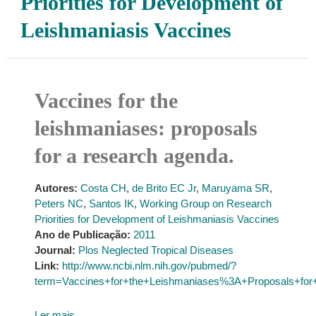
Priorities for Development of
Leishmaniasis Vaccines
Vaccines for the
leishmaniases: proposals
for a research agenda.
Autores:
Costa CH
,
de Brito EC Jr
,
Maruyama SR
,
Peters NC
,
Santos IK
,
Working Group on Research
Priorities for Development of Leishmaniasis Vaccines
Ano de Publicação:
2011
Journal:
Plos Neglected Tropical Diseases
Link:
http://www.ncbi.nlm.nih.gov/pubmed/?
term=Vaccines+for+the+Leishmaniases%3A+Proposals+for
Ler mais