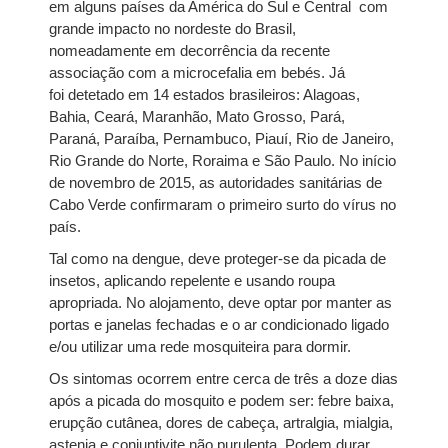
em alguns países da América do Sul e Central com
grande impacto no nordeste do Brasil,
nomeadamente em decorrência da recente
associação com a microcefalia em bebés. Já
foi detetado em 14 estados brasileiros: Alagoas,
Bahia, Ceará, Maranhão, Mato Grosso, Pará,
Paraná, Paraíba, Pernambuco, Piauí, Rio de Janeiro,
Rio Grande do Norte, Roraima e São Paulo. No início
de novembro de 2015, as autoridades sanitárias de
Cabo Verde confirmaram o primeiro surto do vírus no
país.
Tal como na dengue, deve proteger-se da picada de
insetos, aplicando repelente e usando roupa
apropriada. No alojamento, deve optar por manter as
portas e janelas fechadas e o ar condicionado ligado
e/ou utilizar uma rede mosquiteira para dormir.
Os sintomas ocorrem entre cerca de três a doze dias
após a picada do mosquito e podem ser: febre baixa,
erupção cutânea, dores de cabeça, artralgia, mialgia,
astenia e conjuntivite não purulenta. Podem durar