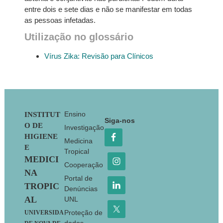
entre dois e sete dias e não se manifestar em todas
as pessoas infetadas.
Utilização no glossário
Vírus Zika: Revisão para Clínicos
Footer
Ensino
INSTITUT
Siga-nos
O DE
Investigação
HIGIENE
Medicina
E
Tropical
MEDICI
Cooperação
NA
Portal de
TROPIC
Denúncias
AL
UNL
Proteção de
UNIVERSIDA