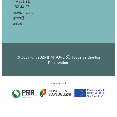
T +351 91
182 44 67
medicina.via
gens@ihmt.
unl.pt
© Copyright 2026 IHMT-UNL
Todos os Direitos
Reservados.
Financiamento