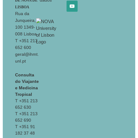
dados
DE NOVA DE
LISBOA
Rua da
Junqueira,
100 1349-
008 Lisboa
T +351 213
652 600
geral@ihmt.
unl.pt
Consulta
do Viajante
e Medicina
Tropical
T +351 213
652 630
T +351 213
652 690
T +351 91
182 37 48