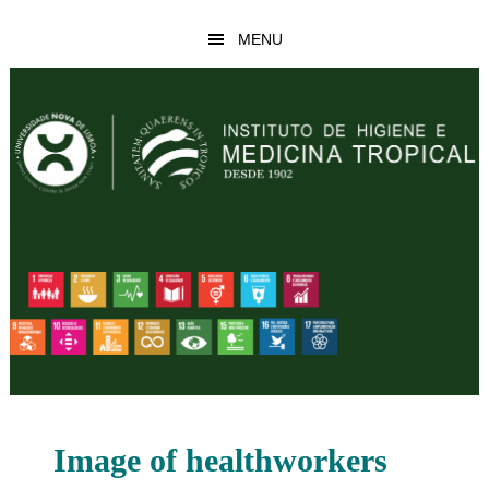
Skip
Skip
MENU
to
to
main
footer
content
Image of healthworkers