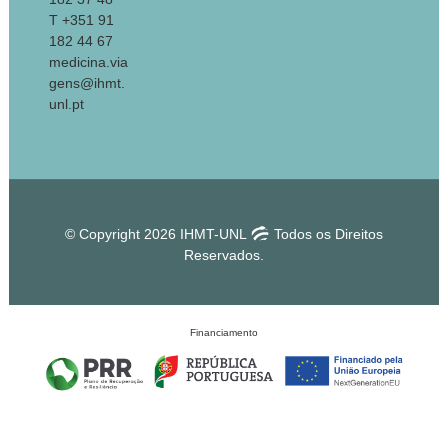
T +351 91
182 44 67
medicina.via
gens@ihmt.
unl.pt
© Copyright 2026 IHMT-UNL
Todos os Direitos
Reservados.
Financiamento