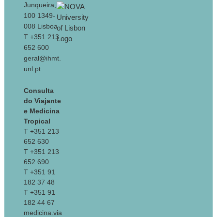
Junqueira,
100 1349-
008 Lisboa
T +351 213
652 600
geral@ihmt.
unl.pt
Consulta
do Viajante
e Medicina
Tropical
T +351 213
652 630
T +351 213
652 690
T +351 91
182 37 48
T +351 91
182 44 67
medicina.via