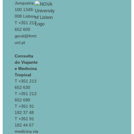
Junqueira,
100 1349-
008 Lisboa
T +351 213
652 600
geral@ihmt.
unl.pt
Consulta
do Viajante
e Medicina
Tropical
T +351 213
652 630
T +351 213
652 690
T +351 91
182 37 48
T +351 91
182 44 67
medicina.via