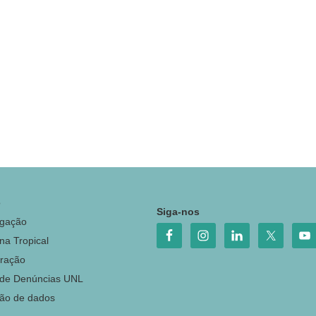
o
Siga-nos
igação
na Tropical
ração
 de Denúncias UNL
ção de dados