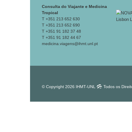
Consulta do Viajante e Medicina
Tropical
T +351 213 652 630
T +351 213 652 690
T +351 91 182 37 48
T +351 91 182 44 67
medicina.viagens@ihmt.unl.pt
© Copyright 2026 IHMT-UNL
Todos os Direi