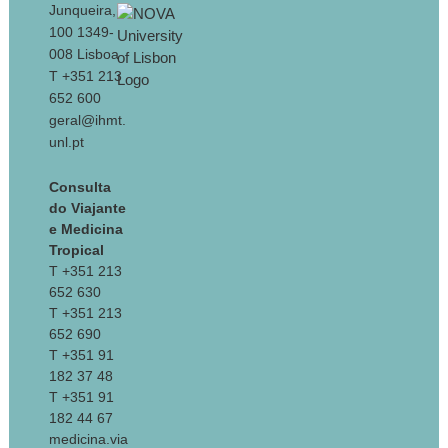
Junqueira,
100 1349-
008 Lisboa
T +351 213
652 600
geral@ihmt.
unl.pt
Consulta
do Viajante
e Medicina
Tropical
T +351 213
652 630
T +351 213
652 690
T +351 91
182 37 48
T +351 91
182 44 67
medicina.via