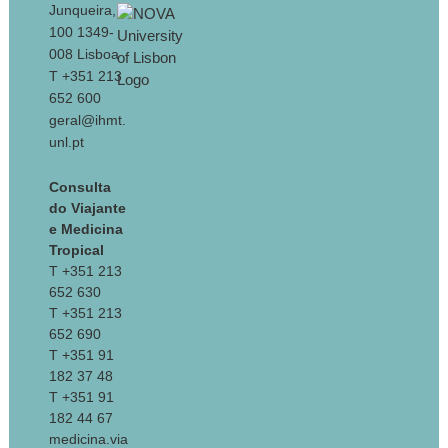
Junqueira,
100 1349-
008 Lisboa
T +351 213
652 600
geral@ihmt.
unl.pt
Consulta
do Viajante
e Medicina
Tropical
T +351 213
652 630
T +351 213
652 690
T +351 91
182 37 48
T +351 91
182 44 67
medicina.via