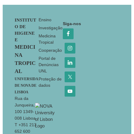
Footer
Ensino
INSTITUT
Siga-nos
O DE
Investigação
HIGIENE
Medicina
E
Tropical
MEDICI
Cooperação
NA
Portal de
TROPIC
Denúncias
AL
UNL
Proteção de
UNIVERSIDA
dados
DE NOVA DE
LISBOA
Rua da
Junqueira,
100 1349-
008 Lisboa
T +351 213
652 600