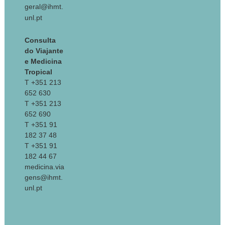
geral@ihmt.
unl.pt
Consulta
do Viajante
e Medicina
Tropical
T +351 213
652 630
T +351 213
652 690
T +351 91
182 37 48
T +351 91
182 44 67
medicina.via
gens@ihmt.
unl.pt