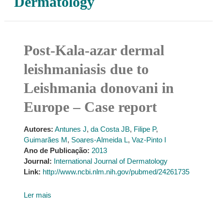
Dermatology
Post-Kala-azar dermal
leishmaniasis due to
Leishmania donovani in
Europe – Case report
Autores:
Antunes J
,
da Costa JB
,
Filipe P
,
Guimarães M
,
Soares-Almeida L
,
Vaz-Pinto I
Ano de Publicação:
2013
Journal:
International Journal of Dermatology
Link:
http://www.ncbi.nlm.nih.gov/pubmed/24261735
Ler mais