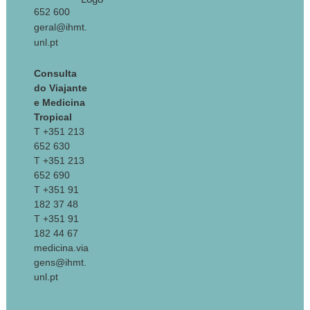
652 600
geral@ihmt.
unl.pt
Consulta
do Viajante
e Medicina
Tropical
T +351 213
652 630
T +351 213
652 690
T +351 91
182 37 48
T +351 91
182 44 67
medicina.via
gens@ihmt.
unl.pt