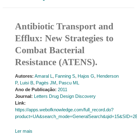
Antibiotic Transport and
Efflux: New Strategies to
Combat Bacterial
Resistance (ATENS).
Autores:
Amaral L
,
Fanning S
,
Hajos G
,
Henderson
P
,
Luisi B
,
Pagès JM
,
Pascu ML
Ano de Publicação:
2011
Journal:
Letters Drug Design Discovery
Link:
https://apps.webofknowledge.com/full_record.do?
product=UA&search_mode=GeneralSearch&qid=15&SID
Ler mais