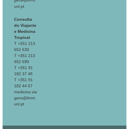
geral@ihmt.
unl.pt
Consulta
do Viajante
e Medicina
Tropical
T +351 213
652 630
T +351 213
652 690
T +351 91
182 37 48
T +351 91
182 44 67
medicina.via
gens@ihmt.
unl.pt