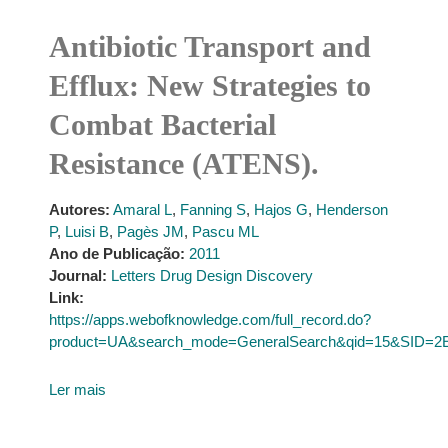
Antibiotic Transport and
Efflux: New Strategies to
Combat Bacterial
Resistance (ATENS).
Autores:
Amaral L
,
Fanning S
,
Hajos G
,
Henderson
P
,
Luisi B
,
Pagès JM
,
Pascu ML
Ano de Publicação:
2011
Journal:
Letters Drug Design Discovery
Link:
https://apps.webofknowledge.com/full_record.do?
product=UA&search_mode=GeneralSearch&qid=15&SID
Ler mais