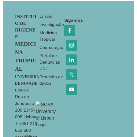
Footer
Ensino
INSTITUT
Siga-nos
O DE
Investigação
HIGIENE
Medicina
E
Tropical
MEDICI
Cooperação
NA
Portal de
TROPIC
Denúncias
AL
UNL
Proteção de
UNIVERSIDA
dados
DE NOVA DE
LISBOA
Rua da
Junqueira,
100 1349-
008 Lisboa
T +351 213
652 600