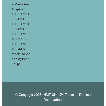
cases from four Portuguese
e Medicina
institutions.
Infect Dev Ctries
.
Tropical
T +351 213
12;8(9):1210-5.
652 630
Cortez J, Providência R, Ramos E,
T +351 213
Valente C,
Seixas
J, Meruje M, et al.
652 690
(2012) Emerging and under-recognized
T +351 91
Chagas cardiomyopathy in
182 37 48
nonendemic countries.
World J Cardiol
.
T +351 91
4:234-9.
182 44 67
medicina.via
Lutje V,
Seixas
J, Kennedy A. (2010)
gens@ihmt.
Chemotherapy for second-stage
unl.pt
Human African
trypanosomiasis.
Cochrane Database
of Systematic Reviews
, Issue 8. Art.
No.: CD006201. DOI:
10.1002/14651858.CD006201.pub2.
© Copyright 2026 IHMT-UNL
Todos os Direitos
Reservados.