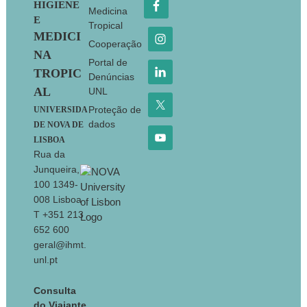
Health
15(4),
HIGIENE
Medicina
688;
https://doi.org/10.3390/ijerph15040688
E
Tropical
MEDICI
Garzón M, Pereira-da-Silva
Cooperação
L,
Seixas
J, Papoila AL, Alves M,
NA
Portal de
Ferreira F, Reis A. (2017) Association of
TROPIC
Denúncias
enteric parasitic infections with
AL
UNL
intestinal inflammation and
Proteção de
UNIVERSIDA
permeability in asymptomatic infants of
dados
DE NOVA DE
São Tomé Island.
Pathog Glob Health
.
LISBOA
Mar 10:1-12. doi:
Rua da
10.1080/20477724.2017.1299831
Junqueira,
Parreira R, Conceição C, Centeno-
100 1349-
008 Lisboa
Lima S, Marques N, Saraiva da Cunha
T +351 213
J, Abreu C, Sá L, Sarmento A, Atouguia
652 600
J, Moneti V, Azevedo T, Nina J,
geral@ihmt.
Mansinho K, Antunes A, Teodósio R,
unl.pt
Nazareth T,
Seixas J
. (2014) Angola’s
2013 dengue outbreack, clinical,
Consulta
laboratory and molecular analysis of
do Viajante