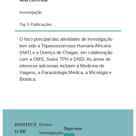
Nota Curricular
Investigação
Top 5 Publicações
O foco principal das atividades de investigação
tem sido a Tripanossomíase Humana Africana
(HAT) e a Doença de Chagas, em colaboração
com a OMS, Swiss TPH e DNDi. As áreas de
interesse adicionais incluem a Medicina de
Viagens, a Parasitologia Médica, a Micologia e
Bioética.
Garzón M, Pereira-da-Silva
L,
Seixas
J, Papoila AL, Alves M,
(2018) Subclinical Enteric Parasitic
Infections and Growth Faltering in
Infants in São Tomé, Africa: A Birth
Footer
Ensino
INSTITUT
Siga-nos
Cohort StudyInt
. J. Environ. Res. Public
O DE
Investigação