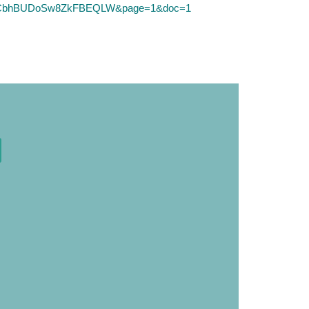
SID=2CbhBUDoSw8ZkFBEQLW&page=1&doc=1