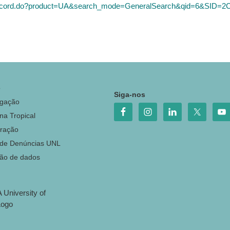
ull_record.do?product=UA&search_mode=GeneralSearch&qid=6&
o
Siga-nos
igação
na Tropical
ração
 de Denúncias UNL
ção de dados