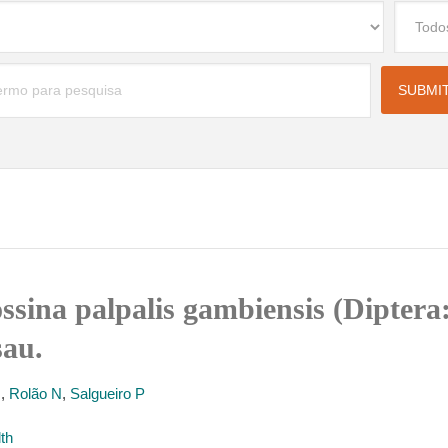
ssina palpalis gambiensis (Diptera:
sau.
J
,
Rolão N
,
Salgueiro P
lth