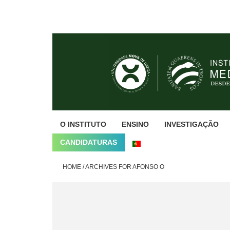
Skip
Skip
Skip
to
to
to
primary
main
footer
navigation
content
O INSTITUTO
ENSINO
INVESTIGAÇÃO
CANDIDATURAS
HOME
/
ARCHIVES FOR AFONSO O