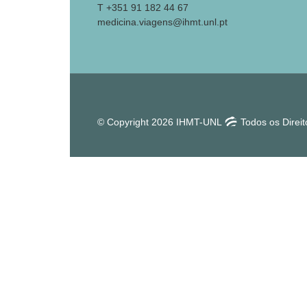
T +351 91 182 44 67
medicina.viagens@ihmt.unl.pt
© Copyright 2026 IHMT-UNL
Todos os Direi