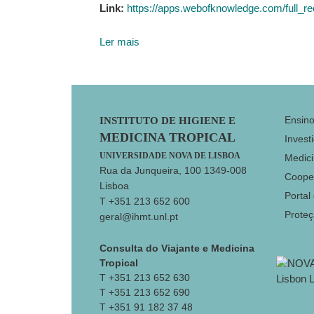
Link:
https://apps.webofknowledge.com/f
Ler mais
Footer
Ensin
INSTITUTO DE HIGIENE E
MEDICINA TROPICAL
Invest
UNIVERSIDADE NOVA DE LISBOA
Medici
Rua da Junqueira, 100 1349-008
Coope
Lisboa
Portal
T +351 213 652 600
Prote
geral@ihmt.unl.pt
Consulta do Viajante e Medicina
Tropical
T +351 213 652 630
T +351 213 652 690
T +351 91 182 37 48