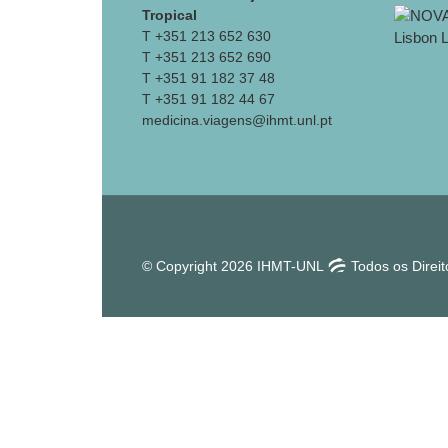
Tropical
T +351 213 652 630
T +351 213 652 690
T +351 91 182 37 48
T +351 91 182 44 67
medicina.viagens@ihmt.unl.pt
© Copyright 2026 IHMT-UNL
Todos os Direi