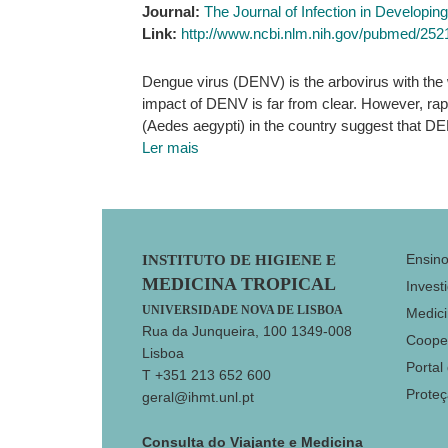
Journal:
The Journal of Infection in Developin
Link:
http://www.ncbi.nlm.nih.gov/pubmed/25
Dengue virus (DENV) is the arbovirus with the w
impact of DENV is far from clear. However, rapi
(Aedes aegypti) in the country suggest that 
Ler mais
Footer
Ensin
INSTITUTO DE HIGIENE E
MEDICINA TROPICAL
Invest
UNIVERSIDADE NOVA DE LISBOA
Medici
Rua da Junqueira, 100 1349-008
Coope
Lisboa
Portal
T +351 213 652 600
Prote
geral@ihmt.unl.pt
Consulta do Viajante e Medicina