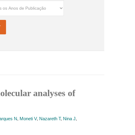
olecular analyses of
arques N
,
Moneti V
,
Nazareth T
,
Nina J
,