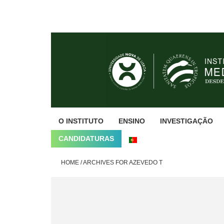
Skip
Skip
Skip
to
to
to
primary
main
footer
navigation
content
O INSTITUTO
ENSINO
INVESTIGAÇÃO
CANDIDATURAS
HOME
/
ARCHIVES FOR AZEVEDO T