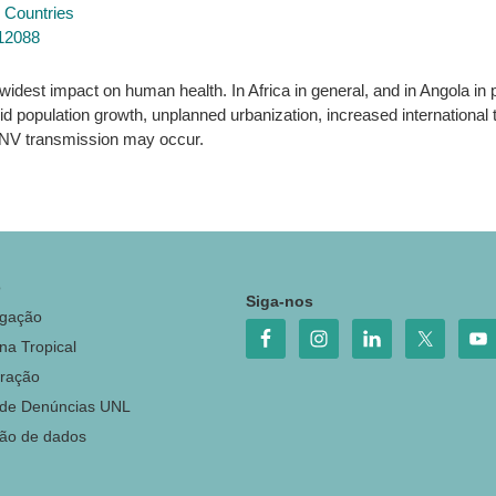
g Countries
212088
idest impact on human health. In Africa in general, and in Angola in p
d population growth, unplanned urbanization, increased international 
DENV transmission may occur.
o
Siga-nos
igação
na Tropical
ração
 de Denúncias UNL
ção de dados