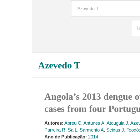
Azevedo T
Angola’s 2013 dengue ou
cases from four Portugu
Autores:
Abreu C
,
Antunes A
,
Atouguia J
,
Azev
Parreira R
,
Sa L
,
Sarmento A
,
Seixas J
,
Teodó
Ano de Publicação:
2014