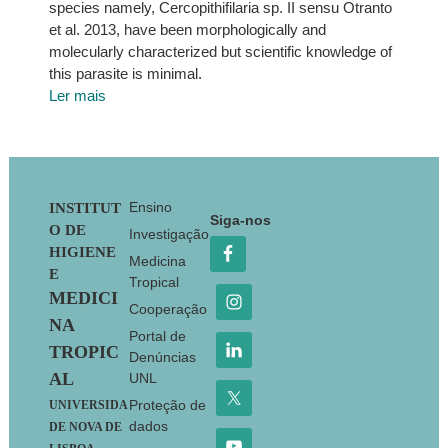
species namely, Cercopithifilaria sp. II sensu Otranto
et al. 2013, have been morphologically and
molecularly characterized but scientific knowledge of
this parasite is minimal.
Ler mais
Footer
Ensino
INSTITUT
Siga-nos
O DE
Investigação
HIGIENE
Medicina
E
Tropical
MEDICI
Cooperação
NA
Portal de
TROPIC
Denúncias
AL
UNL
Proteção de
UNIVERSIDA
dados
DE NOVA DE