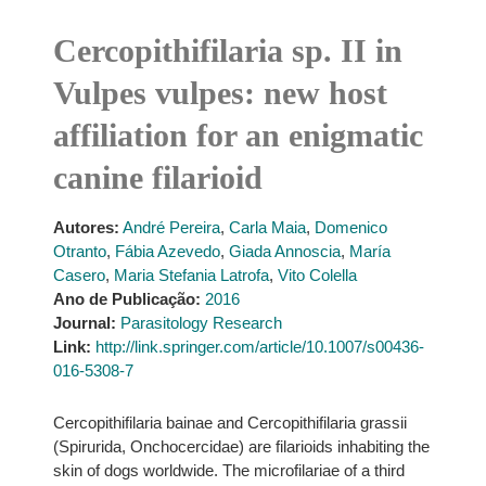
Cercopithifilaria sp. II in
Vulpes vulpes: new host
affiliation for an enigmatic
canine filarioid
Autores:
André Pereira
,
Carla Maia
,
Domenico
Otranto
,
Fábia Azevedo
,
Giada Annoscia
,
María
Casero
,
Maria Stefania Latrofa
,
Vito Colella
Ano de Publicação:
2016
Journal:
Parasitology Research
Link:
http://link.springer.com/article/10.1007/s00436-
016-5308-7
Cercopithifilaria bainae and Cercopithifilaria grassii
(Spirurida, Onchocercidae) are filarioids inhabiting the
skin of dogs worldwide. The microfilariae of a third