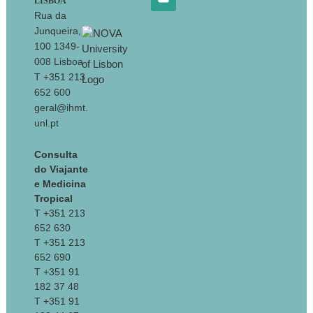
LISBOA
Rua da
Junqueira,
100 1349-
008 Lisboa
T +351 213
652 600
geral@ihmt.
unl.pt
Consulta
do Viajante
e Medicina
Tropical
T +351 213
652 630
T +351 213
652 690
T +351 91
182 37 48
T +351 91