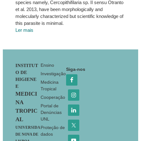
species namely, Cercopithifilaria sp. II sensu Otranto
et al. 2013, have been morphologically and
molecularly characterized but scientific knowledge of
this parasite is minimal.
Ler mais
Footer
Ensino
INSTITUT
Siga-nos
O DE
Investigação
HIGIENE
Medicina
E
Tropical
MEDICI
Cooperação
NA
Portal de
TROPIC
Denúncias
AL
UNL
Proteção de
UNIVERSIDA
dados
DE NOVA DE